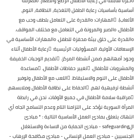
oخبرة سابقة في رعاية الأطفال الرضع والصغار. oمعرفة
أساسية بأساسيات رعاية الطفل (التغذية، النظافة، النوم،
الألعاب). المهارات: oالقدرة على التعامل بلطف وحب مع
الأطفال. oالصبر والمرونة في التعامل مع مختلف المواقف.
oالقدرة على خلق بيئة محفزة للطفل. oالمهارات الأساسية في
الإسعافات الأولية. المسؤوليات الرئيسية: رعاية الأطفال أثناء
وجود أمهاتهم ضمن أنشطة المركز. تقديم الوجبات الخفيفة
والمشروبات للأطفال. تغيير حفاظات الأطفال. مساعدة
الأطفال على النوم والاستيقاظ. اللعب مع الأطفال وتوفير
أنشطة ترفيهية لهم. الحفاظ على نظافة الأطفال وملابسهم.
مراقبة سلامة الأطفال في جميع الأوقات. نحن في رابطة
المرأة السورية نؤكد على التزامنا التام وعدم التسامح اتجاه أي
انتهاك يتعلق بمادئ العمل الأساسية التالية : * مبادئ
الsafeguarding - مبادئ الحماية من الاساءة والاستغلال
الجنسيين - مبادئ العمل الإنساني - مبادئ مكافحة الإرهاب -