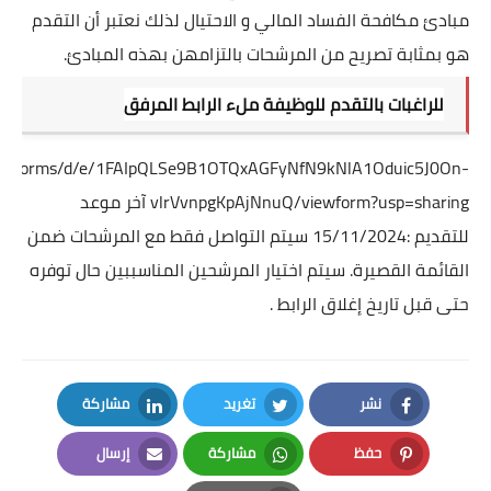
مبادئ مكافحة الفساد المالي و الاحتيال لذلك نعتبر أن التقدم
هو بمثابة تصريح من المرشحات بالتزامهن بهذه المبادئ.
للراغبات بالتقدم للوظيفة ملء الرابط المرفق
.com/forms/d/e/1FAIpQLSe9B1OTQxAGFyNfN9kNlA1Oduic5J0On-
vlrVvnpgKpAjNnuQ/viewform?usp=sharing
آخر موعد
للتقديم :15/11/2024 سيتم التواصل فقط مع المرشحات ضمن
القائمة القصيرة. سيتم اختيار المرشحين المناسببين حال توفره
حتى قبل تاريخ إغلاق الرابط .
نشر
تغريد
مشاركة
LinkedIn
Twitter
Facebook
حفظ
مشاركة
إرسال
Email
Whatsapp
Pinterest