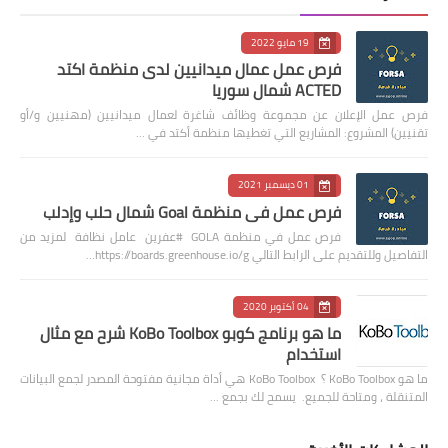
19 مايو 2022
فرص عمل عمال ميدانيين لدى منظمة اكتد
ACTED شمال سوريا
فرص عمل الإعلان عن مجموعة وظائف شاغرة لعمال ميدانيين (مهنيين و/أو
تقنيين) المشروع: المشاريع التي تغطيها منظمة أكتد في …
01 ديسمبر 2021
فرص عمل في منظمة Goal شمال حلب وإدلب
فرص عمل في منظمة GOLA #عفرين عامل نظافة لمزيد من
التفاصيل وللتقديم على الرابط التالي https://boards.greenhouse.io/g…
04 أكتوبر 2020
ما هو برنامج كوبو KoBo Toolbox شرح مع مثال
استخدام
ما هو KoBo Toolbox ؟ KoBo Toolbox هي أداة مجانية مفتوحة المصدر لجمع البيانات
المتنقلة ، ومتاحة للجميع. يسمح لك بجمع …