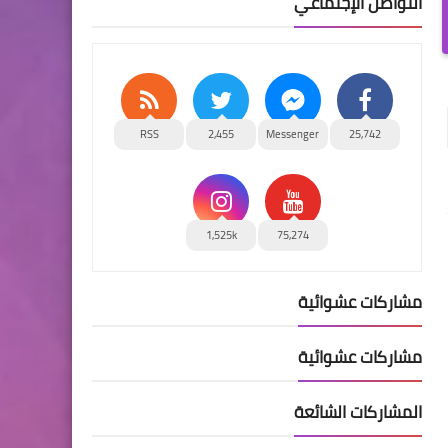
التواصل الإجتماعي
RSS
2,455
Messenger
25,742
1,525k
75,274
مشاركات عشوائية
مشاركات عشوائية
المشاركات الشائعة