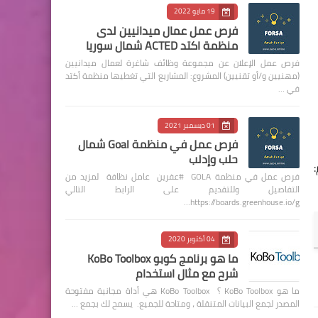
19 مايو 2022
فرص عمل عمال ميدانيين لدى
منظمة اكتد ACTED شمال سوريا
فرص عمل الإعلان عن مجموعة وظائف شاغرة لعمال ميدانيين
(مهنيين و/أو تقنيين) المشروع: المشاريع التي تغطيها منظمة أكتد
في …
01 ديسمبر 2021
فرص عمل في منظمة Goal شمال
حلب وإدلب
فرص عمل في منظمة GOLA #عفرين عامل نظافة لمزيد من
التفاصيل وللتقديم على الرابط التالي
https://boards.greenhouse.io/g…
04 أكتوبر 2020
ما هو برنامج كوبو KoBo Toolbox
شرح مع مثال استخدام
ما هو KoBo Toolbox ؟ KoBo Toolbox هي أداة مجانية مفتوحة
المصدر لجمع البيانات المتنقلة ، ومتاحة للجميع. يسمح لك بجمع …