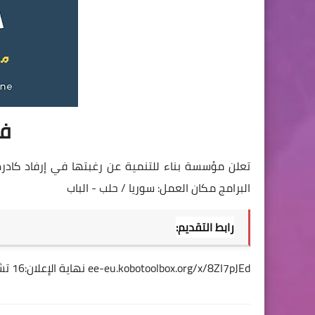
ف
تعلن مؤسسة بناء للتنمية عن رغبتها في إرفاد كادره
البرامج مكان العمل: سوريا / حلب - الباب
رابط التقديم:
ee-eu.kobotoolbox.org/x/8ZI7pJEd
نهاية الإعلان:16 تشرين الثاني- 2024 في تمام الساعة 23:59 مساء بتوقيت سوريا