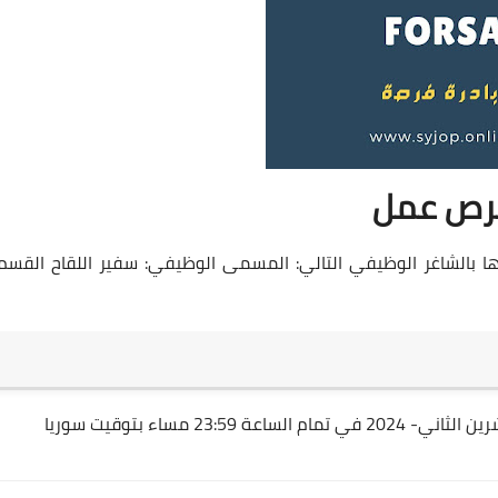
رص عمل
ا بالشاغر الوظيفي التالي: المسمى الوظيفي: سفير اللقاح القسم: