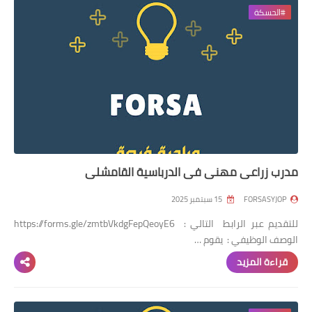
#الحسكة
مدرب زراعي مهني في الدرباسية القامشلي
FORSASYJOP
15 سبتمبر 2025
للتقديم عبر الرابط التالي : https://forms.gle/zmtbVkdgFepQeoyE6
الوصف الوظيفي : يقوم …
قراءة المزيد