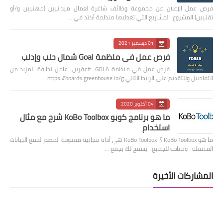
فرص عمل الإعلان عن مجموعة وظائف شاغرة لعمال ميدانيين (مهنيين و/أو
تقنيين) المشروع: المشاريع التي تغطيها منظمة أكتد في …
01 ديسمبر 2021
فرص عمل في منظمة Goal شمال حلب وإدلب
فرص عمل في منظمة GOLA #عفرين عامل نظافة لمزيد من
التفاصيل وللتقديم على الرابط التالي https://boards.greenhouse.io/g…
04 أكتوبر 2020
ما هو برنامج كوبو KoBo Toolbox شرح مع مثال
استخدام
ما هو KoBo Toolbox ؟ KoBo Toolbox هي أداة مجانية مفتوحة المصدر لجمع البيانات
المتنقلة ، ومتاحة للجميع. يسمح لك بجمع …
المشاركات الأخيرة