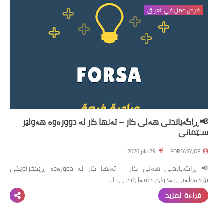
فرص عمل في العراق
📢 ڕاگەیاندنی هەلی کار – تەنها کار لە دوورەوە هەولێر
سلێمانی
FORSASYJOP
29 يناير 2026
📢 ڕاگەیاندنی هەلی کار – تەنها کار لە دوورەوە ڕێکخراوێکی
نێودەوڵەتی بەدوای دامەزراندنی تا…
قراءة المزيد