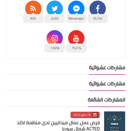
RSS
2,455
Messenger
25,742
1,525k
75,274
مشاركات عشوائية
مشاركات عشوائية
المشاركات الشائعة
19 مايو 2022
فرص عمل عمال ميدانيين لدى منظمة اكتد
ACTED شمال سوريا