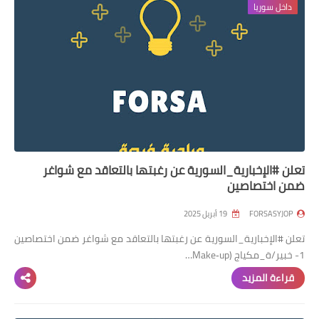
داخل سوريا
تعلن #الإخبارية_السورية عن رغبتها بالتعاقد مع شواغر
ضمن اختصاصين
FORSASYJOP
19 أبريل 2025
تعلن #الإخبارية_السورية عن رغبتها بالتعاقد مع شواغر ضمن اختصاصين
1- خبير/ة_مكياج (Make‑up…
قراءة المزيد