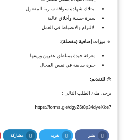
امتلاك شهادة سواقة سارية المفعول
سيرة حسنة وأخلاق عالية
الالتزام والانضباط في العمل
🔹
ميزات إضافية (مفضلة):
معرفة جيدة بمناطق عفرين وريفها
خبرة سابقة في نفس المجال
📩
للتقديم:
يرجى ملئ الطلب التالي :
https://forms.gle/dgyZ6t8p34dyeXke7
نشر
تغريد
مشاركة