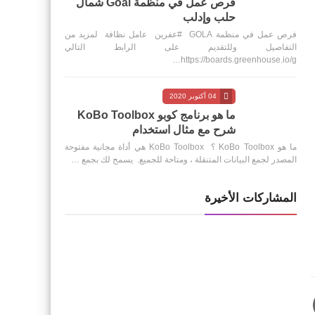
فرص عمل في منظمة Goal شمال
حلب وإدلب
فرص عمل في منظمة GOLA #عفرين عامل نظافة لمزيد من
التفاصيل وللتقديم على الرابط التالي
https://boards.greenhouse.io/g…
04 أكتوبر 2020
ما هو برنامج كوبو KoBo Toolbox
شرح مع مثال استخدام
ما هو KoBo Toolbox ؟ KoBo Toolbox هي أداة مجانية مفتوحة
المصدر لجمع البيانات المتنقلة ، ومتاحة للجميع. يسمح لك بجمع …
المشاركات الأخيرة