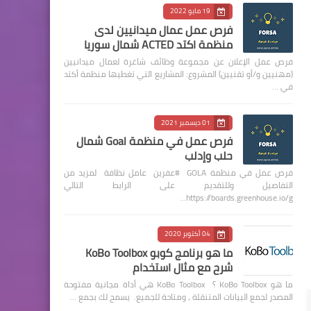
19 مايو 2022
فرص عمل عمال ميدانيين لدى
منظمة اكتد ACTED شمال سوريا
فرص عمل الإعلان عن مجموعة وظائف شاغرة لعمال ميدانيين
(مهنيين و/أو تقنيين) المشروع: المشاريع التي تغطيها منظمة أكتد
في …
01 ديسمبر 2021
فرص عمل في منظمة Goal شمال
حلب وإدلب
فرص عمل في منظمة GOLA #عفرين عامل نظافة لمزيد من
التفاصيل وللتقديم على الرابط التالي
https://boards.greenhouse.io/g…
04 أكتوبر 2020
ما هو برنامج كوبو KoBo Toolbox
شرح مع مثال استخدام
ما هو KoBo Toolbox ؟ KoBo Toolbox هي أداة مجانية مفتوحة
المصدر لجمع البيانات المتنقلة ، ومتاحة للجميع. يسمح لك بجمع …