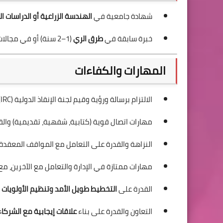
شهادة جامعية في
الهندسة الزراعية أو الدراسات ال
خبرة سابقة في
طرق الري
(1–2 سنة) أو في مجالات ذات صلة مثل البيوت المحمية والمحاصيل.
المهارات والكفاءات
الالتزام برسالة ورؤية وقيم لجنة الإنقاذ الدولية (IRC) ومدونة قواعد السلوك المهني.
مهارات اتصال قوية (كتابية، شفهية، تقديمية) والق
النزاهة والقدرة على التعامل مع المواقف المعقدة
مهارات ممتازة في الإدارة والتعامل مع الآخرين، مع
القدرة على
التخطيط طويل الأمد وتنظيم الأولويات
و
التعاون والقدرة على بناء
علاقات إيجابية مع الشركاء