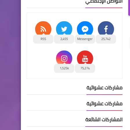
التواصل الإجتماعي
RSS
2,455
Messenger
25,742
1,525k
75,274
مشاركات عشوائية
مشاركات عشوائية
المشاركات الشائعة