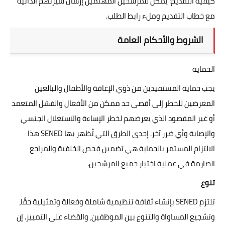
كيفية التقديم: يمكن للمرشحين المهتمين إرسال سيرتهم الذاتية
مع خطاب التقديم وملء رابط الطلب.
الشروط والأحكام العامة
الحماية
يجب حماية المستفيدين من ذوي الإعاقة والأطفال والبالغين
المعرضين للخطر إلى أقصى حد ممكن من الأفعال والفشل المتعمد
أو غير المقصود الذي يعرضهم لخطر الإساءة والاستغلال الجنسي
والإصابة وأي ضرر آخر. إحدى الطرق التي تُظهر بها SENED هذا
الالتزام المستمر بالحماية هي تضمين فحص الخلفية والمراجع
الصارمة في عملية اختيار جميع المرشحين.
تنوع
تلتزم SENED بإنشاء ثقافة تنظيمية شاملة وفعالة وتمثيلية حقًا،
وتشجيع المساواة والتنوع بين الموظفين، والقضاء على التمييز. إن