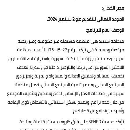
مدير الخط ل:
الموعد النهائي للتقديم هو 2 سبتمبر 2024.
الوصف العام للبرنامج:
منظمة سينيد هي منظمة مستقلة غير حكومية وغير ربحية
مرخصة ومسجلة في تركيا برقم 27-15-175. تأسست منظمة
سينيد بعد فترة وجيزة من النكبة السورية واستجابة لمعاناة ملايين
اللاجئين السوريين في تركيا والنازحين داخليا في سوريا، بهدف
تخفيف المعاناة وتحقيق العدالة والمساواة والحرية وتعزيز دور
المجتمع المدني ودعم وتنمية المجتمع المحلي. تعمل منظمة
سينيد في قطاعات العمل الإنساني لدعم وتمكين وتثقيف المجتمع
من خلال عدة برامج، وتهتم بشكل استثنائي بالأشخاص ذوي الإعاقة
وأسرهم وتدافع عن قضاياهم.
تؤكد جمعية SENED على خلق ظروف معيشية آمنة ومتاحة