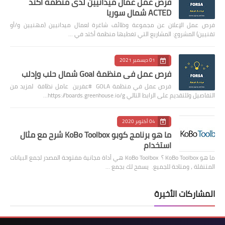
فرص عمل عمال ميدانيين لدى منظمة اكتد
ACTED شمال سوريا
فرص عمل الإعلان عن مجموعة وظائف شاغرة لعمال ميدانيين (مهنيين و/أو
تقنيين) المشروع: المشاريع التي تغطيها منظمة أكتد في …
01 ديسمبر 2021
فرص عمل في منظمة Goal شمال حلب وإدلب
فرص عمل في منظمة GOLA #عفرين عامل نظافة لمزيد من
التفاصيل وللتقديم على الرابط التالي https://boards.greenhouse.io/g…
04 أكتوبر 2020
ما هو برنامج كوبو KoBo Toolbox شرح مع مثال
استخدام
ما هو KoBo Toolbox ؟ KoBo Toolbox هي أداة مجانية مفتوحة المصدر لجمع البيانات
المتنقلة ، ومتاحة للجميع. يسمح لك بجمع …
المشاركات الأخيرة