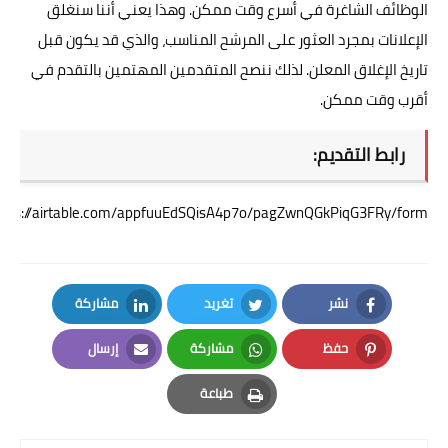
الوظائف الشاغرة في أسرع وقت ممكن. وهذا يعني أننا سنغلق
الإعلانات بمجرد العثور على المرشح المناسب، والذي قد يكون قبل
تاريخ الإغلاق المعلن. لذلك ننصح المتقدمين المهتمين بالتقدم في
أقرب وقت ممكن.
رابط التقديم:
ttps://airtable.com/appfuuEdSQisA4p7o/pagZwnQGkPiqG3FRy/form
نشر
تغريد
مشاركة
LinkedIn
Twitter
Facebook
حفظ
مشاركة
إرسال
Email
Whatsapp
Pinterest
طباعة
Print