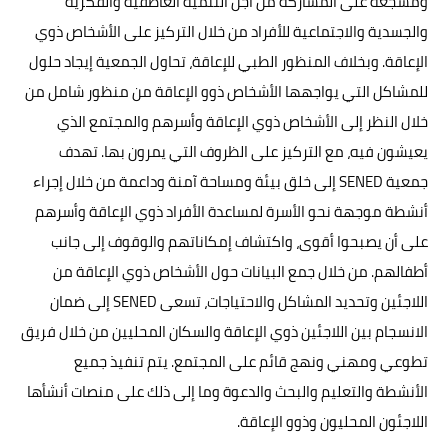
ومشجعة على المشاركة من أجل التنمية العاطفية والفكرية
والجسدية والاجتماعية للأفراد من خلال التركيز على الأشخاص ذوي
الإعاقة. وبخلاف المنظور الطبي للإعاقة، تحاول الجمعية إيجاد حلول
للمشاكل التي يواجهها الأشخاص ذوو الإعاقة من منظور شامل من
خلال النظر إلى الأشخاص ذوي الإعاقة وأسرهم والمجتمع الذي
يعيشون فيه، مع التركيز على الظروف التي يمرون بها. تهدف
جمعية SENED إلى خلق بيئة ومساحة آمنة وداعمة من خلال إجراء
أنشطة موجهة نحو الأسرة لمساعدة الأفراد ذوي الإعاقة وأسرهم
على أن يصبحوا أقوى، واكتشاف إمكاناتهم والوقوف إلى جانب
أطفالهم. من خلال جمع البيانات حول الأشخاص ذوي الإعاقة من
اللاجئين وتحديد المشاكل والاحتياجات، تسعى SENED إلى ضمان
الانسجام بين اللاجئين ذوي الإعاقة والسكان المحليين من خلال فريق
تطوعي ومهني ونهج قائم على المجتمع. يتم تنفيذ جميع
الأنشطة والتعليم والبحث والدعوة وما إلى ذلك على منصات أنشأها
اللاجئون المحليون وذوو الإعاقة.