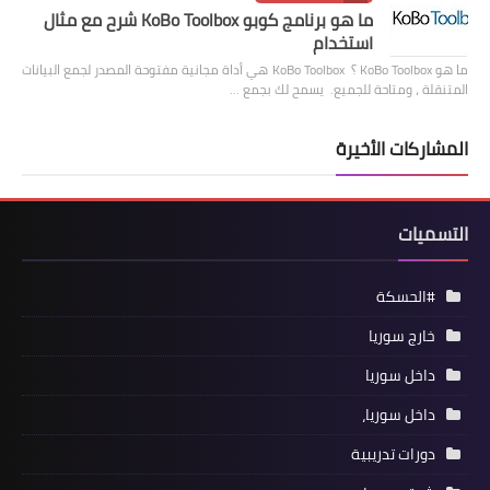
ما هو برنامج كوبو KoBo Toolbox شرح مع مثال
استخدام
ما هو KoBo Toolbox ؟ KoBo Toolbox هي أداة مجانية مفتوحة المصدر لجمع البيانات
المتنقلة ، ومتاحة للجميع. يسمح لك بجمع …
المشاركات الأخيرة
التسميات
#الحسكة
خارج سوريا
داخل سوريا
داخل سوريا،
دورات تدريبية