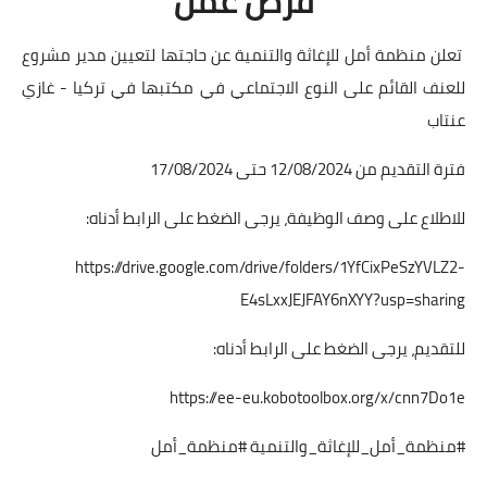
فرص عمل
تعلن منظمة أمل للإغاثة والتنمية عن حاجتها لتعيين مدير مشروع
للعنف القائم على النوع الاجتماعي في مكتبها في تركيا - غازي
عنتاب
فترة التقديم من 12/08/2024 حتى 17/08/2024
للاطلاع على وصف الوظيفة، يرجى الضغط على الرابط أدناه:
https://drive.google.com/drive/folders/1YfCixPeSzYVLZ2-
E4sLxxJEJFAY6nXYY?usp=sharing
للتقديم، يرجى الضغط على الرابط أدناه:
https://ee-eu.kobotoolbox.org/x/cnn7Do1e
#منظمة_أمل_للإغاثة_والتنمية #منظمة_أمل