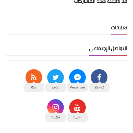
قد تُعجبك هذه المشاركات
تعليقات
التواصل الإجتماعي
RSS
2,455
Messenger
25,742
1,525k
75,274