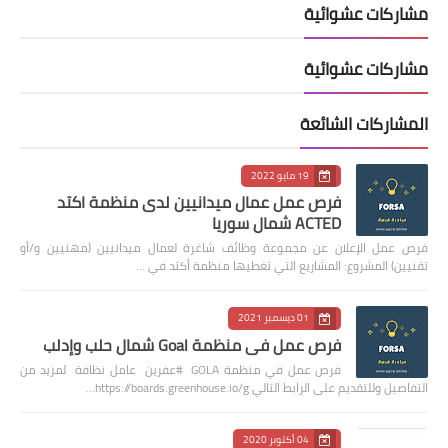
مشاركات عشوائية
مشاركات عشوائية
المشاركات الشائعة
19 مايو 2022
فرص عمل عمال ميدانيين لدى منظمة اكتد
ACTED شمال سوريا
فرص عمل الإعلان عن مجموعة وظائف شاغرة لعمال ميدانيين (مهنيين و/أو
تقنيين) المشروع: المشاريع التي تغطيها منظمة أكتد في …
01 ديسمبر 2021
فرص عمل في منظمة Goal شمال حلب وإدلب
فرص عمل في منظمة GOLA #عفرين عامل نظافة لمزيد من
التفاصيل وللتقديم على الرابط التالي https://boards.greenhouse.io/g…
04 أكتوبر 2020