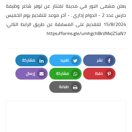
يعلن مشفى النور في مدينة تفتناز عن توفر شاغر وظيفة
حارس عدد 2 - الدوام إداري . - آخر موعد للتقديم يوم الخميس
15/8/2024 للتقديم على المسابقة عن طريق الرابط التالي:
https://forms.gle/umhgch8kVMxJZSaN7
نشر
تغريد
مشاركة
LinkedIn
Twitter
Facebook
حفظ
مشاركة
إرسال
Email
Whatsapp
Pinterest
طباعة
Print