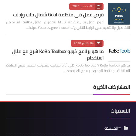
01 ديسمبر 2021
فرص عمل في منظمة Goal شمال حلب وإدلب
فرص عمل في منظمة GOLA #عفرين عامل نظافة لمزيد من
التفاصيل وللتقديم على الرابط التالي https://boards.greenhouse.io/g…
04 أكتوبر 2020
ما هو برنامج كوبو KoBo Toolbox شرح مع مثال
استخدام
ما هو KoBo Toolbox ؟ KoBo Toolbox هي أداة مجانية مفتوحة المصدر لجمع البيانات
المتنقلة ، ومتاحة للجميع. يسمح لك بجمع …
المشاركات الأخيرة
التسميات
#الحسكة