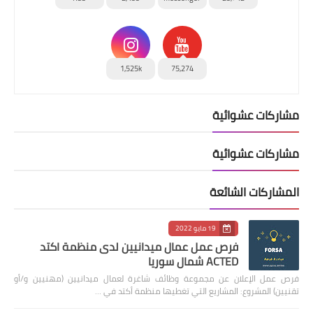
1,525k
75,274
مشاركات عشوائية
مشاركات عشوائية
المشاركات الشائعة
19 مايو 2022
فرص عمل عمال ميدانيين لدى منظمة اكتد
ACTED شمال سوريا
فرص عمل الإعلان عن مجموعة وظائف شاغرة لعمال ميدانيين (مهنيين و/أو
تقنيين) المشروع: المشاريع التي تغطيها منظمة أكتد في …