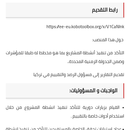
رابط التقديم
https://ee-eu.kobotoolbox.org/x/V1CaNlnk
حول هذا المنصب:
التأكد من تنفيذ أنشطة المشاريع بما هو مخطط له طبقا للمؤشرات
وضمن الجدولة الزمنية المحددة..
تقديم التقارير إلى مسؤول الرصد والتقييم في تركيا
الواجبات و المسؤوليات:
• القيام بزيارات دورية للتأكد تنفيذ انشطة المشروع من خلال
استخدام أدوات خاصة بالتقييم .
• عداد استبانات تحقق الخاصة بالمستفيدين للتأكد من تنفيذ انشطة