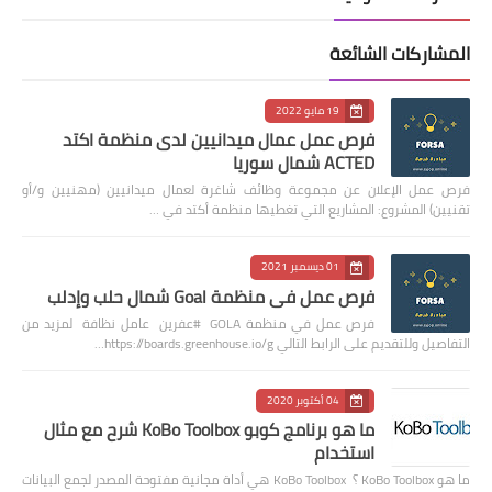
المشاركات الشائعة
19 مايو 2022
فرص عمل عمال ميدانيين لدى منظمة اكتد
ACTED شمال سوريا
فرص عمل الإعلان عن مجموعة وظائف شاغرة لعمال ميدانيين (مهنيين و/أو
تقنيين) المشروع: المشاريع التي تغطيها منظمة أكتد في …
01 ديسمبر 2021
فرص عمل في منظمة Goal شمال حلب وإدلب
فرص عمل في منظمة GOLA #عفرين عامل نظافة لمزيد من
التفاصيل وللتقديم على الرابط التالي https://boards.greenhouse.io/g…
04 أكتوبر 2020
ما هو برنامج كوبو KoBo Toolbox شرح مع مثال
استخدام
ما هو KoBo Toolbox ؟ KoBo Toolbox هي أداة مجانية مفتوحة المصدر لجمع البيانات