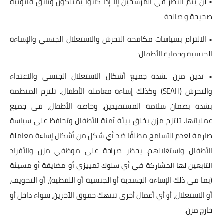
• لن يتم النظر في المرشحين إلا إذا كانوا يمتلكون وثائق قانونية
صحيحة و صالحة
• الالتزام بسياسات مكافحة التحرش والاستغلال الجنسي والإساءة
الجنسية وحماية الأطفال:
• تدين مزن بشدة جميع أشكال الاستغلال الجنسي والاعتداء
والتحرش (SEAH) وكذلك إساءة معاملة الأطفال. تلتزم المنظمة
بشدة بضمان سلامة المستفيدين، وخاصة الأطفال، في جميع
عملياتها. تلتزم مزن بخلق بيئة آمنة للأطفال وتحافظ على سياسة
صارمة لعدم التسامح مطلقًا ضد أي شكل من أشكال إساءة معاملة
الأطفال واستغلالهم. يحظر صراحة على موظفي مزن والأفراد
التابعين لها المشاركة في أي سلوك تمييزي أو مضايقة أو مسيئة
(بما في ذلك الإساءة الجسدية أو الجنسية أو اللفظية)، أو التخويف،
أو الاستغلال، أو أي أعمال أخرى تنتهك حقوق الآخرين، سواء داخل أو
خارج مزن.