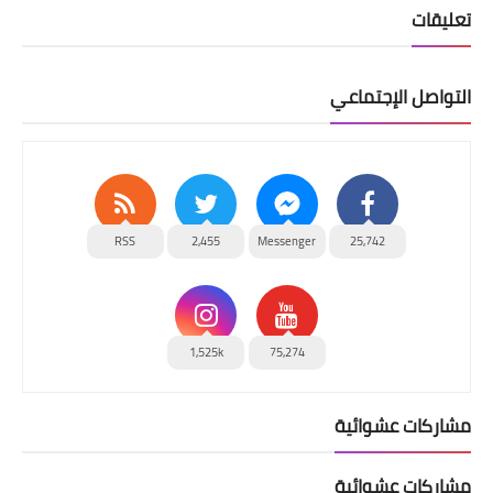
تعليقات
التواصل الإجتماعي
RSS
2,455
Messenger
25,742
1,525k
75,274
مشاركات عشوائية
مشاركات عشوائية