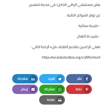
يعلن مستشفى الراقي الخاص/ في مدينة قباسين
عن توفر الشواغر التالية :
- طبيبة نسائية
- طبيب/ة أطفال
فعلى الراغبين بتقديم الطلبات ملء الرابط التالي :
https://ee.kobotoolbox.org/x/jMKxHxoX
نشر
تغريد
مشاركة
LinkedIn
Twitter
Facebook
حفظ
مشاركة
إرسال
Email
Whatsapp
Pinterest
طباعة