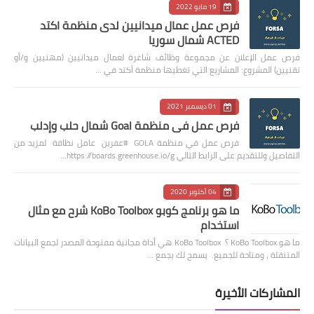
19 مايو 2022
فرص عمل عمال ميدانيين لدى منظمة اكتد
ACTED شمال سوريا
فرص عمل الإعلان عن مجموعة وظائف شاغرة لعمال ميدانيين (مهنيين و/أو
تقنيين) المشروع: المشاريع التي تغطيها منظمة أكتد في …
01 ديسمبر 2021
فرص عمل في منظمة Goal شمال حلب وإدلب
فرص عمل في منظمة GOLA #عفرين عامل نظافة لمزيد من
التفاصيل وللتقديم على الرابط التالي https://boards.greenhouse.io/g…
04 أكتوبر 2020
ما هو برنامج كوبو KoBo Toolbox شرح مع مثال
استخدام
ما هو KoBo Toolbox ؟ KoBo Toolbox هي أداة مجانية مفتوحة المصدر لجمع البيانات
المتنقلة ، ومتاحة للجميع. يسمح لك بجمع …
المشاركات الأخيرة