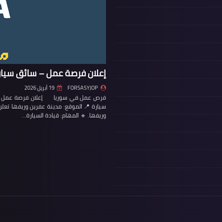
إعلان فرصة عمل – سائق سيار
FORSASYJOP
19 أبريل 2026
فرص عمل في سوريا إعلان فرصة عمل – س
سيارة 📍 الموقع: مدينة عفرين وريفها تع
وريفها. 🔹 المهام: قيادة السيارة…