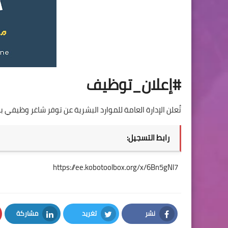
#إعلان_توظيف
تُعلن الإدارة العامة للموارد البشرية عن توفر شاغر وظيفي
رابط التسجيل:
https://ee.kobotoolbox.org/x/6Bn5gNl7
نشر
تغريد
مشاركة
LinkedIn
Twitter
Facebook