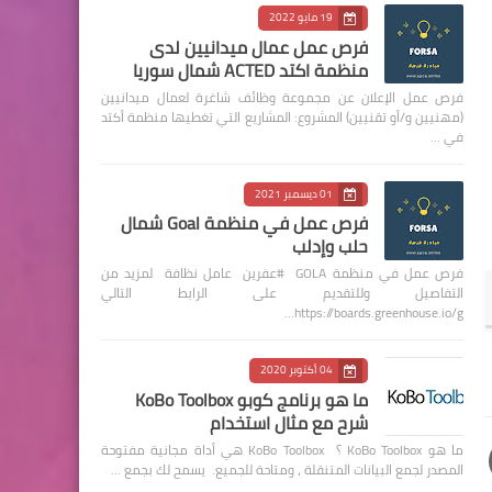
19 مايو 2022
فرص عمل عمال ميدانيين لدى
منظمة اكتد ACTED شمال سوريا
فرص عمل الإعلان عن مجموعة وظائف شاغرة لعمال ميدانيين
(مهنيين و/أو تقنيين) المشروع: المشاريع التي تغطيها منظمة أكتد
في …
01 ديسمبر 2021
فرص عمل في منظمة Goal شمال
حلب وإدلب
فرص عمل في منظمة GOLA #عفرين عامل نظافة لمزيد من
التفاصيل وللتقديم على الرابط التالي
https://boards.greenhouse.io/g…
04 أكتوبر 2020
ما هو برنامج كوبو KoBo Toolbox
شرح مع مثال استخدام
ما هو KoBo Toolbox ؟ KoBo Toolbox هي أداة مجانية مفتوحة
المصدر لجمع البيانات المتنقلة ، ومتاحة للجميع. يسمح لك بجمع …