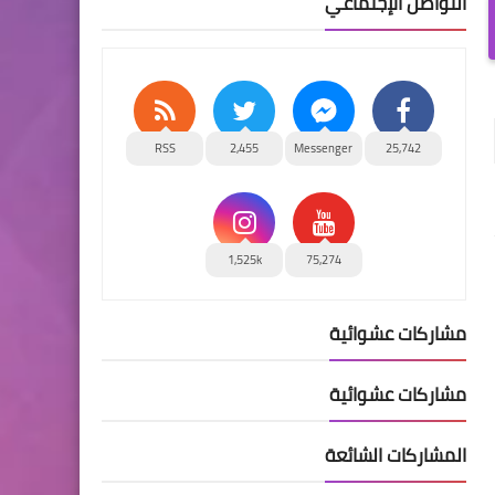
التواصل الإجتماعي
RSS
2,455
Messenger
25,742
1,525k
75,274
مشاركات عشوائية
مشاركات عشوائية
المشاركات الشائعة