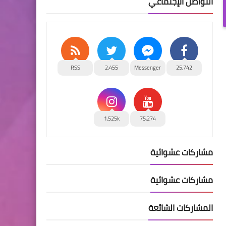
التواصل الإجتماعي
RSS
2,455
Messenger
25,742
1,525k
75,274
مشاركات عشوائية
مشاركات عشوائية
المشاركات الشائعة