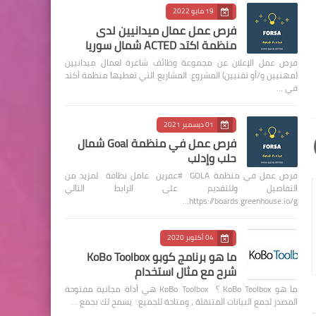
19 مايو 2022
فرص عمل عمال ميدانيين لدى
منظمة اكتد ACTED شمال سوريا
فرص عمل الإعلان عن مجموعة وظائف شاغرة لعمال ميدانيين
(مهنيين و/أو تقنيين) المشروع: المشاريع التي تغطيها منظمة أكتد
في …
01 ديسمبر 2021
فرص عمل في منظمة Goal شمال
حلب وإدلب
فرص عمل في منظمة GOLA #عفرين عامل نظافة لمزيد من
التفاصيل وللتقديم على الرابط التالي
https://boards.greenhouse.io/g…
04 أكتوبر 2020
ما هو برنامج كوبو KoBo Toolbox
شرح مع مثال استخدام
ما هو KoBo Toolbox ؟ KoBo Toolbox هي أداة مجانية مفتوحة
المصدر لجمع البيانات المتنقلة ، ومتاحة للجميع. يسمح لك بجمع …