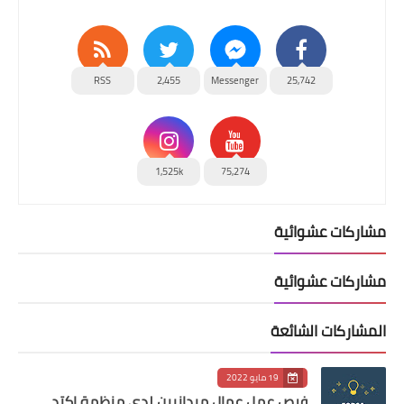
RSS
2,455
Messenger
25,742
1,525k
75,274
مشاركات عشوائية
مشاركات عشوائية
المشاركات الشائعة
19 مايو 2022
فرص عمل عمال ميدانيين لدى منظمة اكتد