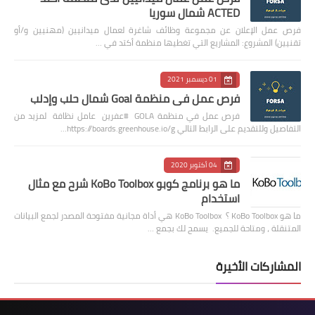
ACTED شمال سوريا
فرص عمل الإعلان عن مجموعة وظائف شاغرة لعمال ميدانيين (مهنيين و/أو
تقنيين) المشروع: المشاريع التي تغطيها منظمة أكتد في …
01 ديسمبر 2021
فرص عمل في منظمة Goal شمال حلب وإدلب
فرص عمل في منظمة GOLA #عفرين عامل نظافة لمزيد من
التفاصيل وللتقديم على الرابط التالي https://boards.greenhouse.io/g…
04 أكتوبر 2020
ما هو برنامج كوبو KoBo Toolbox شرح مع مثال
استخدام
ما هو KoBo Toolbox ؟ KoBo Toolbox هي أداة مجانية مفتوحة المصدر لجمع البيانات
المتنقلة ، ومتاحة للجميع. يسمح لك بجمع …
المشاركات الأخيرة