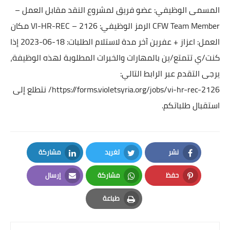
المسمى الوظيفي: عضو فريق لمشروع النقد مقابل العمل –
CFW Team Member
الرمز الوظيفي: VI-HR-REC – 2126
مكان
العمل: اعزاز + عفرين
آخر مدة لاستلام الطلبات: 18-06-2023
إذا
كنت/ي تتمتع/ين بالمهارات والخبرات المطلوبة لهذه الوظيفة،
يرجى التقدم عبر الرابط التالي:
https://forms.violetsyria.org/jobs/vi-hr-rec-2126/
نتطلع إلى
استقبال طلباتكم.
نشر
تغريد
مشاركة
LinkedIn
Twitter
Facebook
حفظ
مشاركة
إرسال
Email
Whatsapp
Pinterest
طباعة
Print