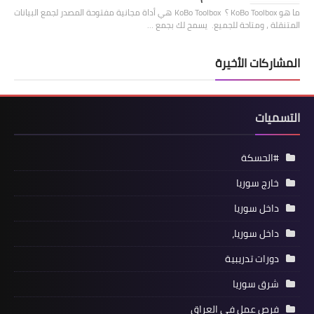
ما هو KoBo Toolbox ؟ KoBo Toolbox هي أداة مجانية مفتوحة المصدر لجمع البيانات
المتنقلة ، ومتاحة للجميع. يسمح لك بجمع …
المشاركات الأخيرة
التسميات
#الحسكة
خارج سوريا
داخل سوريا
داخل سوريا،
دورات تدريبية
شرق سوريا
فرص عمل في العراق