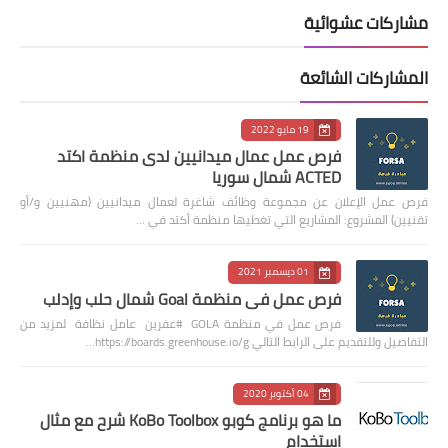
مشاركات عشوائية
المشاركات الشائعة
19 مايو 2022
فرص عمل عمال ميدانيين لدى منظمة اكتد
ACTED شمال سوريا
فرص عمل الإعلان عن مجموعة وظائف شاغرة لعمال ميدانيين (مهنيين و/أو
تقنيين) المشروع: المشاريع التي تغطيها منظمة أكتد في …
01 ديسمبر 2021
فرص عمل في منظمة Goal شمال حلب وإدلب
فرص عمل في منظمة GOLA #عفرين عامل نظافة لمزيد من
التفاصيل وللتقديم على الرابط التالي https://boards.greenhouse.io/g…
04 أكتوبر 2020
ما هو برنامج كوبو KoBo Toolbox شرح مع مثال
استخدام