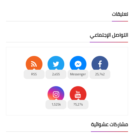
تعليقات
التواصل الإجتماعي
RSS
2,455
Messenger
25,742
1,525k
75,274
مشاركات عشوائية