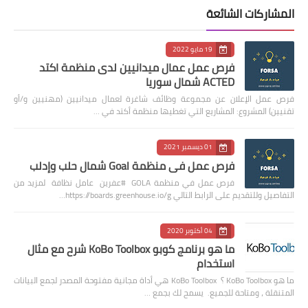
المشاركات الشائعة
19 مايو 2022
فرص عمل عمال ميدانيين لدى منظمة اكتد
ACTED شمال سوريا
فرص عمل الإعلان عن مجموعة وظائف شاغرة لعمال ميدانيين (مهنيين و/أو
تقنيين) المشروع: المشاريع التي تغطيها منظمة أكتد في …
01 ديسمبر 2021
فرص عمل في منظمة Goal شمال حلب وإدلب
فرص عمل في منظمة GOLA #عفرين عامل نظافة لمزيد من
التفاصيل وللتقديم على الرابط التالي https://boards.greenhouse.io/g…
04 أكتوبر 2020
ما هو برنامج كوبو KoBo Toolbox شرح مع مثال
استخدام
ما هو KoBo Toolbox ؟ KoBo Toolbox هي أداة مجانية مفتوحة المصدر لجمع البيانات
المتنقلة ، ومتاحة للجميع. يسمح لك بجمع …