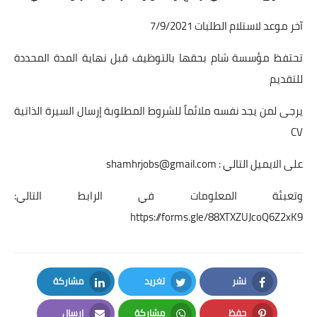
آخر موعد لاستلام الطلبات 7/9/2021
تحتفظ مؤسسة شام بحقها بالتوظيف قبل نهاية المدة المحددة
للتقديم
يرجى لمن يجد نفسه ملائماً للشروط المطلوبة إرسال السيرة الذاتية
CV
على الايميل التالي :
shamhrjobs@gmail.com
وتعبئة المعلومات في الرابط التالي:
https://forms.gle/88XTXZUJcoQ6Z2xK9
نشر
تغريد
مشاركة
LinkedIn
Twitter
Facebook
حفظ
مشاركة
إرسال