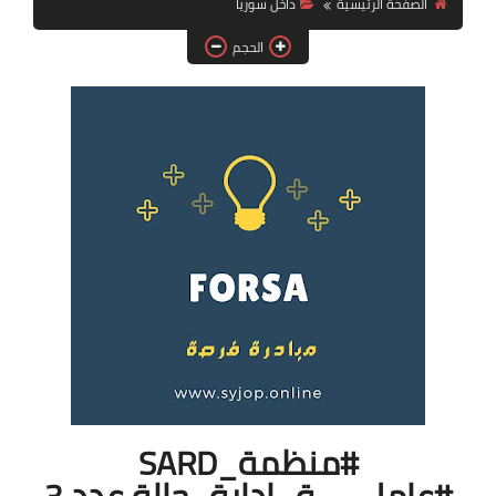
الصفحة الرئيسية
داخل سوريا
فرص عمل في العراق
الحجم
فرص عمل في اليمن
فرص عمل في السودان
دورات تدريبية
#منظمة_SARD
#عامل_ـــة_إدارة_حالة عدد 3