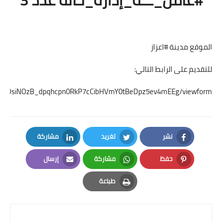
الموقع مدينة #اعزاز
للتقديم على الرابط التالي:
dMTLTOsiNOzB_dpqhcpn0RkP7cCibHVmY0tBeDpz5ev4mEEg/viewform
نشر
تغريد
مشاركة
LinkedIn
Twitter
Facebook
حفظ
مشاركة
إرسال
Email
Whatsapp
Pinterest
طباعة
Print