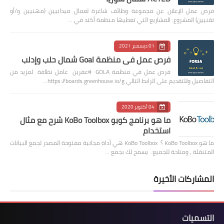
فرص عمل الإعلان عن مجموعة وظائف شاغرة لعمال ميدانيين (مهنيين و/أو
تقنيين) المشروع: المشاريع التي تغطيها منظمة أكتد في …
01 ديسمبر 2021
فرص عمل في منظمة Goal شمال حلب وإدلب
فرص عمل في منظمة GOLA #عفرين عامل نظافة لمزيد من
التفاصيل وللتقديم على الرابط التالي https://boards.greenhouse.io/g…
04 أكتوبر 2020
ما هو برنامج كوبو KoBo Toolbox شرح مع مثال
استخدام
ما هو KoBo Toolbox ؟ KoBo Toolbox هي أداة مجانية مفتوحة المصدر لجمع البيانات
المتنقلة ، ومتاحة للجميع. يسمح لك بجمع …
المشاركات الأخيرة
التسميات