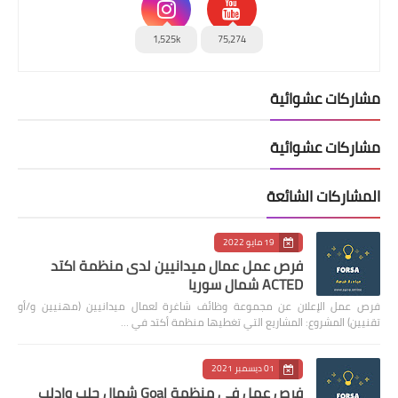
1,525k
75,274
مشاركات عشوائية
مشاركات عشوائية
المشاركات الشائعة
19 مايو 2022
فرص عمل عمال ميدانيين لدى منظمة اكتد
ACTED شمال سوريا
فرص عمل الإعلان عن مجموعة وظائف شاغرة لعمال ميدانيين (مهنيين و/أو
تقنيين) المشروع: المشاريع التي تغطيها منظمة أكتد في …
01 ديسمبر 2021
فرص عمل في منظمة Goal شمال حلب وإدلب