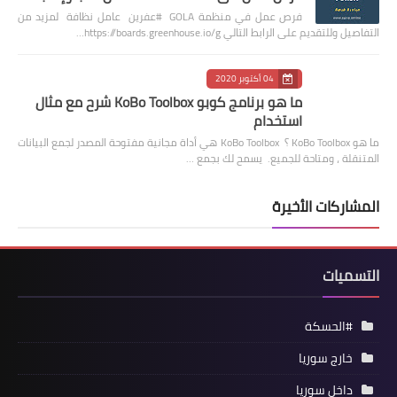
فرص عمل في منظمة GOLA #عفرين عامل نظافة لمزيد من
التفاصيل وللتقديم على الرابط التالي https://boards.greenhouse.io/g…
04 أكتوبر 2020
ما هو برنامج كوبو KoBo Toolbox شرح مع مثال
استخدام
ما هو KoBo Toolbox ؟ KoBo Toolbox هي أداة مجانية مفتوحة المصدر لجمع البيانات
المتنقلة ، ومتاحة للجميع. يسمح لك بجمع …
المشاركات الأخيرة
التسميات
#الحسكة
خارج سوريا
داخل سوريا