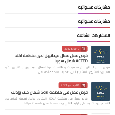
مشاركات عشوائية
مشاركات عشوائية
المشاركات الشائعة
19 مايو 2022
فرص عمل عمال ميدانيين لدى منظمة اكتد
ACTED شمال سوريا
فرص عمل الإعلان عن مجموعة وظائف شاغرة لعمال ميدانيين (مهنيين و/أو
تقنيين) المشروع: المشاريع التي تغطيها منظمة أكتد في …
01 ديسمبر 2021
فرص عمل في منظمة Goal شمال حلب وإدلب
فرص عمل في منظمة GOLA #عفرين عامل نظافة لمزيد من
التفاصيل وللتقديم على الرابط التالي https://boards.greenhouse.io/g…