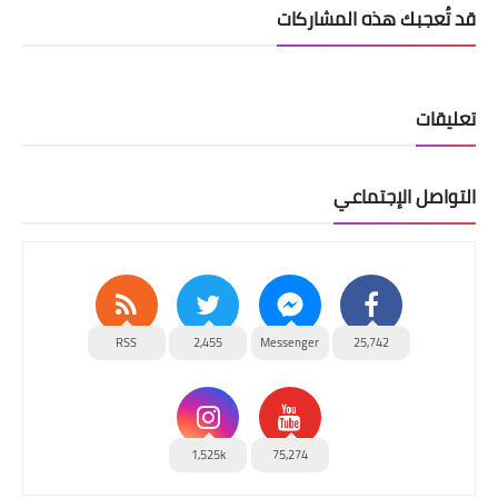
قد تُعجبك هذه المشاركات
تعليقات
التواصل الإجتماعي
RSS
2,455
Messenger
25,742
1,525k
75,274