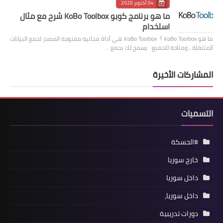
04 أكتوبر 2020
ما هو برنامج كوبو KoBo Toolbox شرح مع مثال
استخدام
ما هو KoBo Toolbox ؟ KoBo Toolbox هي أداة مجانية مفتوحة المصدر لجمع البيانات
المتنقلة ، ومتاحة للجميع. يسمح لك بجمع …
المشاركات الأخيرة
التسميات
#الحسكة
خارج سوريا
داخل سوريا
داخل سوريا،
دورات تدريبية