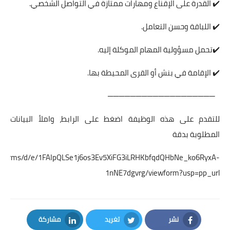
✔️ القدرة على الإقناع ومهارات ممتازة في التواصل الشخصي.
✔️ اللباقة وحسن التعامل.
✔️تحمل مسؤولية المهام الموكلة إليه.
✔️ الإقامة في بنش أو القرى المحيطة بها.
───────────────────
للتقدم على هذه الوظيفة اضغط على الرابط، واملأ البيانات
المطلوبة بدقة
om/forms/d/e/1FAIpQLSe1j6os3Ev5XiFG3iLRHKbfqdQHbNe_ko6RyxA-
1nNE7dgvrg/viewform?usp=pp_url
نشر
تغريد
مشاركة