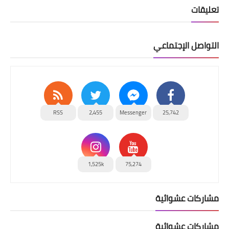
تعليقات
التواصل الإجتماعي
RSS
2,455
Messenger
25,742
1,525k
75,274
مشاركات عشوائية
مشاركات عشوائية