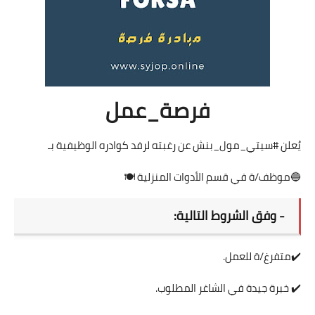
فرصة_عمل
يُعلن #سيتي_مول_بنش عن رغبته لرفد كوادره الوظيفية بـ
🔵موظف/ة في قسم الأدوات المنزلية 🍽️
- وفق الشروط التالية:
✔️متفرغ/ة للعمل.
✔️ خبرة جيدة في الشاغر المطلوب.