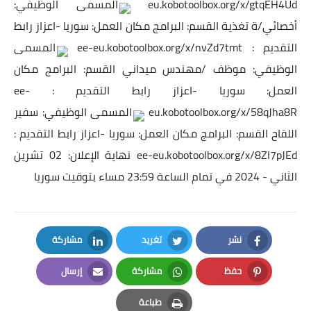
eu.kobotoolbox.org/x/gtqEH4Ud
المسمى الوظيفي:
أخصائي/ة تغذية القسم: البرامج مكان العمل: سوريا -اعزاز رابط
التقديم :
ee-eu.kobotoolbox.org/x/nvZd7tmt
المسمى
الوظيفي: موظف /مهندس ميداني القسم: البرامج مكان
العمل: سوريا -اعزاز رابط التقديم :
ee-
eu.kobotoolbox.org/x/58qJha8R
المسمى الوظيفي: سفير
اللقاح القسم: البرامج مكان العمل: سوريا -اعزاز رابط التقديم :
ee-eu.kobotoolbox.org/x/8ZI7pJEd
نهاية الإعلان: 02 تشرين
الثاني - 2024 في تمام الساعة 23:59 مساء بتوقيت سوريا
نشر
تغريد
مشاركة
LinkedIn
Twitter
Facebook
حفظ
مشاركة
إرسال
Email
Whatsapp
Pinterest
طباعة