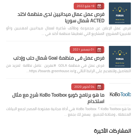
19 مايو 2022
فرص عمل عمال ميدانيين لدى منظمة اكتد
ACTED شمال سوريا
فرص عمل الإعلان عن مجموعة وظائف شاغرة لعمال ميدانيين (مهنيين و/أو
تقنيين) المشروع: المشاريع التي تغطيها منظمة أكتد في …
01 ديسمبر 2021
فرص عمل في منظمة Goal شمال حلب وإدلب
فرص عمل في منظمة GOLA #عفرين عامل نظافة لمزيد من
التفاصيل وللتقديم على الرابط التالي https://boards.greenhouse.io/g…
04 أكتوبر 2020
ما هو برنامج كوبو KoBo Toolbox شرح مع مثال
استخدام
ما هو KoBo Toolbox ؟ KoBo Toolbox هي أداة مجانية مفتوحة المصدر لجمع البيانات
المتنقلة ، ومتاحة للجميع. يسمح لك بجمع …
المشاركات الأخيرة