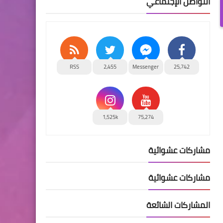
التواصل الإجتماعي
RSS
2,455
Messenger
25,742
1,525k
75,274
مشاركات عشوائية
مشاركات عشوائية
المشاركات الشائعة