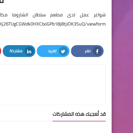
شواغر عمل لدى مطعم سلطان الشاروما مكان ا
-SSKj26TUgCGWdk0HXCboGPb18j8tjiOK3SuQ/viewform
نشر
تغريد
مشاركة
LinkedIn
Twitter
Facebook
قد تُعجبك هذه المشاركات