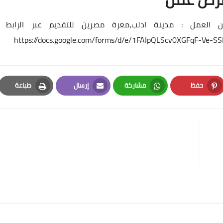
لعمل : مدينة ادلب،معرة مصرين للتقديم عبر الرابط :
https://docs.google.com/forms/d/e/1FAIpQLScv0XGFqF-Ve
حفظ
مشاركة
إرسال
طباعة
Print
Email
Whatsapp
Pinterest