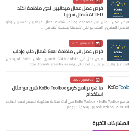
19 مايو 2022
فرص عمل عمال ميدانيين لدى منظمة اكتد
ACTED شمال سوريا
فرص عمل الإعلان عن مجموعة وظائف شاغرة لعمال ميدانيين (مهنيين و/أو
تقنيين) المشروع: المشاريع التي تغطيها منظمة أكتد في …
01 ديسمبر 2021
فرص عمل في منظمة Goal شمال حلب وإدلب
فرص عمل في منظمة GOLA #عفرين عامل نظافة لمزيد من
التفاصيل وللتقديم على الرابط التالي https://boards.greenhouse.io/g…
04 أكتوبر 2020
ما هو برنامج كوبو KoBo Toolbox شرح مع مثال
استخدام
ما هو KoBo Toolbox ؟ KoBo Toolbox هي أداة مجانية مفتوحة المصدر لجمع البيانات
المتنقلة ، ومتاحة للجميع. يسمح لك بجمع …
المشاركات الأخيرة