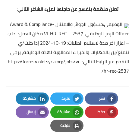
تعلن منظمة بنفسج عن حاجتها لملء الشاغر التالي:
الوظيفي:مسؤول الجوائز والامتثال -Award & Compliance
Officer الرمز الوظيفي: VI-HR-REC – 2537 مكان العمل: ادلب
– اعزاز آخر مدة لاستلام الطلبات: 19-10-2024 إذا كنت/ي
تتمتع/ين بالمهارات والخبرات المطلوبة لهذه الوظيفة، يرجى
التقدم عبر الرابط التالي:
https://forms.violetsyria.org/jobs/vi-
hr-rec-2537/
نشر
تغريد
مشاركة
LinkedIn
Twitter
Facebook
حفظ
مشاركة
إرسال
Email
Whatsapp
Pinterest
طباعة
Print