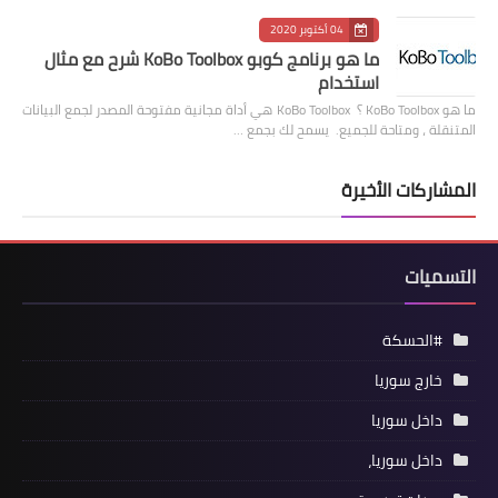
04 أكتوبر 2020
ما هو برنامج كوبو KoBo Toolbox شرح مع مثال
استخدام
ما هو KoBo Toolbox ؟ KoBo Toolbox هي أداة مجانية مفتوحة المصدر لجمع البيانات
المتنقلة ، ومتاحة للجميع. يسمح لك بجمع …
المشاركات الأخيرة
التسميات
#الحسكة
خارج سوريا
داخل سوريا
داخل سوريا،