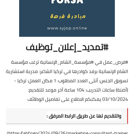
#تمديد_إعلان_توظيف
#فرص_عمل
في
#مؤسسة_الشام_الإنسانية
ترغب مؤسسة
الشام الإنسانية برفد كوادرها في تركيا الشاغر: مدربة استشارية
تسويق الجنس: أنثى العدد المطلوب: 1 مكان العمل: تركيا -
(أضنة) ساعات التدريب: 104 ساعة آخر موعد للتقديم:
03/10/2024 يمكنكم الاطلاع على تفاصيل الوظائف
والتقديم لها عن طريق الرابط المرفق :
https://ahf.ngo/2024/09/26/marketing-consultant-trainer/