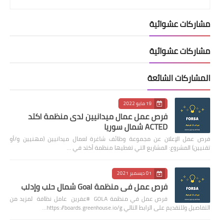
مشاركات عشوائية
مشاركات عشوائية
المشاركات الشائعة
19 مايو 2022
فرص عمل عمال ميدانيين لدى منظمة اكتد
ACTED شمال سوريا
فرص عمل الإعلان عن مجموعة وظائف شاغرة لعمال ميدانيين (مهنيين و/أو
تقنيين) المشروع: المشاريع التي تغطيها منظمة أكتد في …
01 ديسمبر 2021
فرص عمل في منظمة Goal شمال حلب وإدلب
فرص عمل في منظمة GOLA #عفرين عامل نظافة لمزيد من
التفاصيل وللتقديم على الرابط التالي https://boards.greenhouse.io/g…