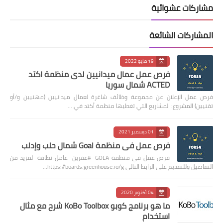
مشاركات عشوائية
المشاركات الشائعة
19 مايو 2022
فرص عمل عمال ميدانيين لدى منظمة اكتد
ACTED شمال سوريا
فرص عمل الإعلان عن مجموعة وظائف شاغرة لعمال ميدانيين (مهنيين و/أو
تقنيين) المشروع: المشاريع التي تغطيها منظمة أكتد في …
01 ديسمبر 2021
فرص عمل في منظمة Goal شمال حلب وإدلب
فرص عمل في منظمة GOLA #عفرين عامل نظافة لمزيد من
التفاصيل وللتقديم على الرابط التالي https://boards.greenhouse.io/g…
04 أكتوبر 2020
ما هو برنامج كوبو KoBo Toolbox شرح مع مثال
استخدام