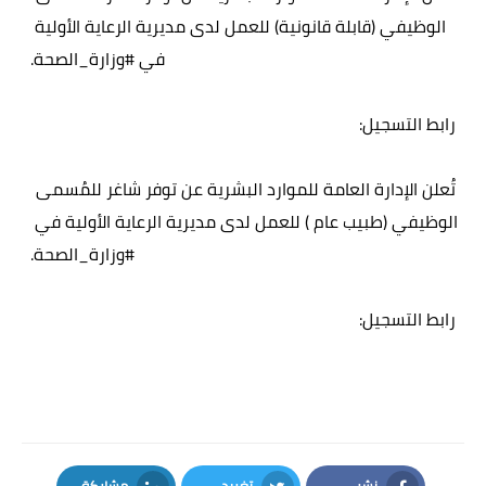
الوظيفي (قابلة قانونية) للعمل لدى مديرية الرعاية الأولية 
في 
#وزارة_الصحة
رابط التسجيل:

https://ee.kobotoolbox.org/x/8PbzGYBt
تُعلن الإدارة العامة للموارد البشرية عن توفر شاغر للمُسمى 
الوظيفي (طبيب عام ) للعمل لدى مديرية الرعاية الأولية في 
#وزارة_الصحة
رابط التسجيل: 

https://ee.kobotoolbox.org/x/dDxpjUHY
نشر
تغريد
مشاركة