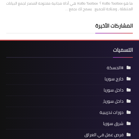
ما هو KoBo Toolbox ؟ KoBo Toolbox هي أداة مجانية مفتوحة المصدر لجمع البيانات
المتنقلة ، ومتاحة للجميع. يسمح لك بجمع …
المشاركات الأخيرة
التسميات
#الحسكة
خارج سوريا
داخل سوريا
داخل سوريا،
دورات تدريبية
شرق سوريا
فرص عمل في العراق