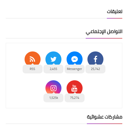
تعليقات
التواصل الإجتماعي
RSS
2,455
Messenger
25,742
1,525k
75,274
مشاركات عشوائية