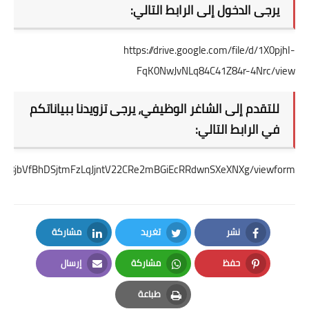
يرجى الدخول إلى الرابط التالي:
https://drive.google.com/file/d/1X0pjhI-
FqK0NwJvNLq84C41Z84r-4Nrc/view
للتقدم إلى الشاغر الوظيفي، يرجى تزويدنا ببياناتكم
في الرابط التالي:
LSeyb8jbVfBhDSjtmFzLqJjntV22CRe2mBGiEcRRdwnSXeXNXg/viewform
نشر
تغريد
مشاركة
LinkedIn
Twitter
Facebook
حفظ
مشاركة
إرسال
Email
Whatsapp
Pinterest
طباعة