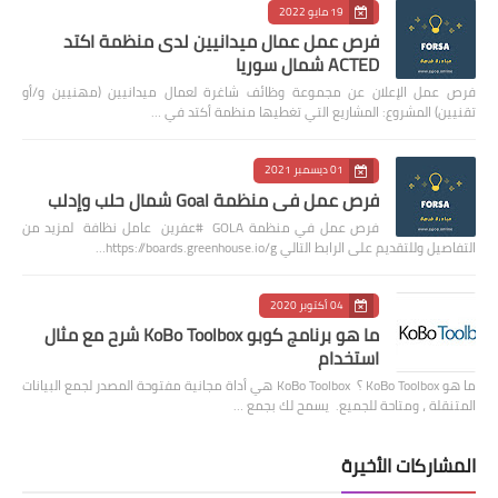
19 مايو 2022
فرص عمل عمال ميدانيين لدى منظمة اكتد
ACTED شمال سوريا
فرص عمل الإعلان عن مجموعة وظائف شاغرة لعمال ميدانيين (مهنيين و/أو
تقنيين) المشروع: المشاريع التي تغطيها منظمة أكتد في …
01 ديسمبر 2021
فرص عمل في منظمة Goal شمال حلب وإدلب
فرص عمل في منظمة GOLA #عفرين عامل نظافة لمزيد من
التفاصيل وللتقديم على الرابط التالي https://boards.greenhouse.io/g…
04 أكتوبر 2020
ما هو برنامج كوبو KoBo Toolbox شرح مع مثال
استخدام
ما هو KoBo Toolbox ؟ KoBo Toolbox هي أداة مجانية مفتوحة المصدر لجمع البيانات
المتنقلة ، ومتاحة للجميع. يسمح لك بجمع …
المشاركات الأخيرة