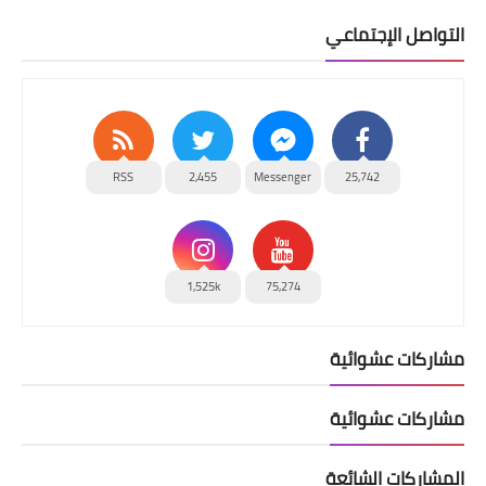
التواصل الإجتماعي
RSS
2,455
Messenger
25,742
1,525k
75,274
مشاركات عشوائية
مشاركات عشوائية
المشاركات الشائعة