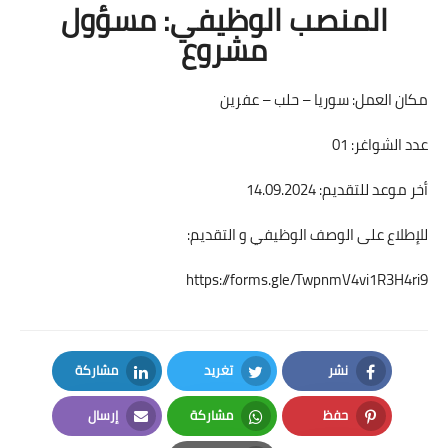
المنصب الوظيفي: مسؤول
مشروع
مكان العمل: سوريا – حلب – عفرين
عدد الشواغر: 01
أخر موعد للتقديم: 14.09.2024
للإطلاع على الوصف الوظيفي و التقديم:
https://forms.gle/TwpnmV4vi1R3H4ri9
نشر
تغريد
مشاركة
LinkedIn
Twitter
Facebook
حفظ
مشاركة
إرسال
Email
Whatsapp
Pinterest