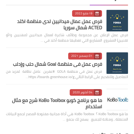
19 مايو 2022
فرص عمل عمال ميدانيين لدى منظمة اكتد
ACTED شمال سوريا
فرص عمل الإعلان عن مجموعة وظائف شاغرة لعمال ميدانيين (مهنيين و/أو
تقنيين) المشروع: المشاريع التي تغطيها منظمة أكتد في …
01 ديسمبر 2021
فرص عمل في منظمة Goal شمال حلب وإدلب
فرص عمل في منظمة GOLA #عفرين عامل نظافة لمزيد من
التفاصيل وللتقديم على الرابط التالي https://boards.greenhouse.io/g…
04 أكتوبر 2020
ما هو برنامج كوبو KoBo Toolbox شرح مع مثال
استخدام
ما هو KoBo Toolbox ؟ KoBo Toolbox هي أداة مجانية مفتوحة المصدر لجمع البيانات
المتنقلة ، ومتاحة للجميع. يسمح لك بجمع …