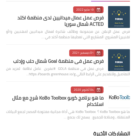
19 مايو 2022
فرص عمل عمال ميدانيين لدى منظمة اكتد
ACTED شمال سوريا
فرص عمل الإعلان عن مجموعة وظائف شاغرة لعمال ميدانيين (مهنيين و/أو
تقنيين) المشروع: المشاريع التي تغطيها منظمة أكتد في …
01 ديسمبر 2021
فرص عمل في منظمة Goal شمال حلب وإدلب
فرص عمل في منظمة GOLA #عفرين عامل نظافة لمزيد من
التفاصيل وللتقديم على الرابط التالي https://boards.greenhouse.io/g…
04 أكتوبر 2020
ما هو برنامج كوبو KoBo Toolbox شرح مع مثال
استخدام
ما هو KoBo Toolbox ؟ KoBo Toolbox هي أداة مجانية مفتوحة المصدر لجمع البيانات
المتنقلة ، ومتاحة للجميع. يسمح لك بجمع …
المشاركات الأخيرة