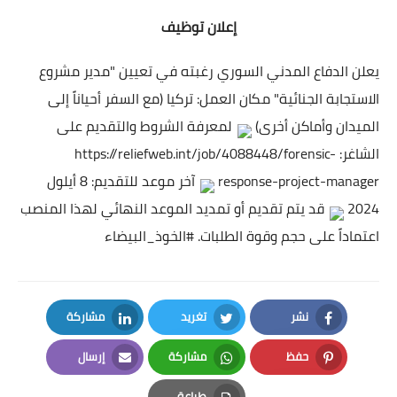
إعلان توظيف
يعلن الدفاع المدني السوري رغبته في تعيين "مدير مشروع
الاستجابة الجنائية" مكان العمل: تركيا (مع السفر أحياناً إلى
الميدان وأماكن أخرى)
لمعرفة الشروط والتقديم على
الشاغر:
https://reliefweb.int/job/4088448/forensic-
response-project-manager
آخر موعد للتقديم: 8 أيلول
2024
قد يتم تقديم أو تمديد الموعد النهائي لهذا المنصب
اعتماداً على حجم وقوة الطلبات.
#الخوذ_البيضاء
نشر
تغريد
مشاركة
LinkedIn
Twitter
Facebook
حفظ
مشاركة
إرسال
Email
Whatsapp
Pinterest
طباعة