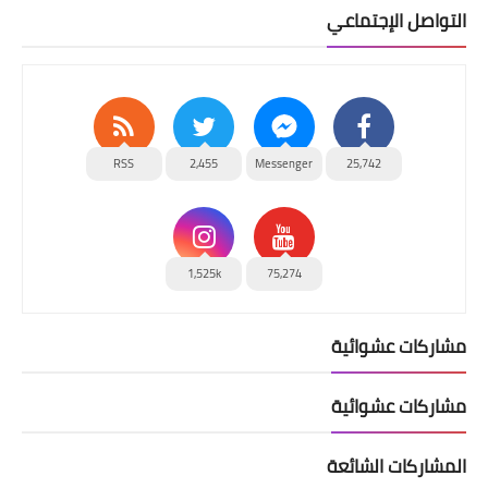
التواصل الإجتماعي
RSS
2,455
Messenger
25,742
1,525k
75,274
مشاركات عشوائية
مشاركات عشوائية
المشاركات الشائعة