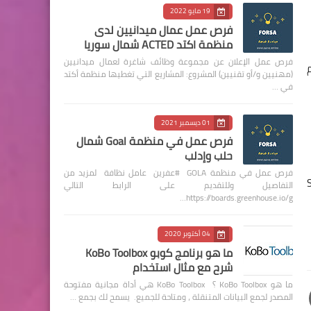
19 مايو 2022
فرص عمل عمال ميدانيين لدى
منظمة اكتد ACTED شمال سوريا
فرص عمل الإعلان عن مجموعة وظائف شاغرة لعمال ميدانيين
(مهنيين و/أو تقنيين) المشروع: المشاريع التي تغطيها منظمة أكتد
في …
01 ديسمبر 2021
فرص عمل في منظمة Goal شمال
حلب وإدلب
فرص عمل في منظمة GOLA #عفرين عامل نظافة لمزيد من
S
التفاصيل وللتقديم على الرابط التالي
https://boards.greenhouse.io/g…
04 أكتوبر 2020
ما هو برنامج كوبو KoBo Toolbox
شرح مع مثال استخدام
ما هو KoBo Toolbox ؟ KoBo Toolbox هي أداة مجانية مفتوحة
المصدر لجمع البيانات المتنقلة ، ومتاحة للجميع. يسمح لك بجمع …