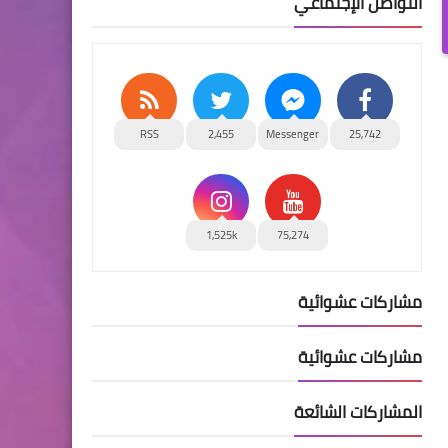
التواصل الإجتماعي
RSS
2,455
Messenger
25,742
1,525k
75,274
مشاركات عشوائية
مشاركات عشوائية
المشاركات الشائعة