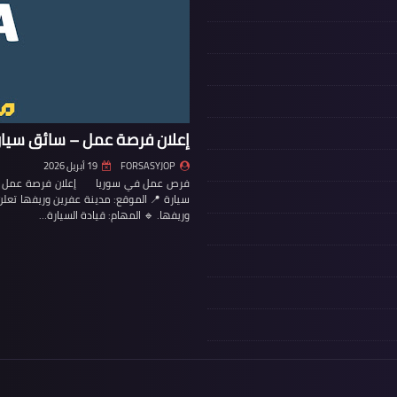
إعلان فرصة عمل – سائق سيار
FORSASYJOP
19 أبريل 2026
فرص عمل في سوريا إعلان فرصة عمل – س
سيارة 📍 الموقع: مدينة عفرين وريفها تع
وريفها. 🔹 المهام: قيادة السيارة…