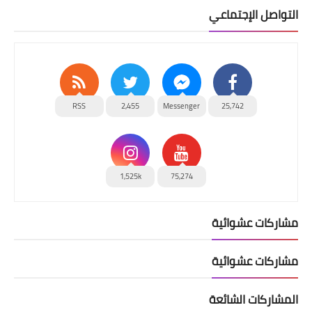
التواصل الإجتماعي
RSS
2,455
Messenger
25,742
1,525k
75,274
مشاركات عشوائية
مشاركات عشوائية
المشاركات الشائعة