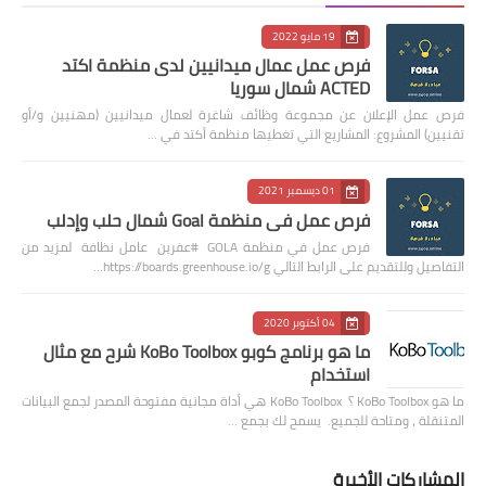
19 مايو 2022
فرص عمل عمال ميدانيين لدى منظمة اكتد
ACTED شمال سوريا
فرص عمل الإعلان عن مجموعة وظائف شاغرة لعمال ميدانيين (مهنيين و/أو
تقنيين) المشروع: المشاريع التي تغطيها منظمة أكتد في …
01 ديسمبر 2021
فرص عمل في منظمة Goal شمال حلب وإدلب
فرص عمل في منظمة GOLA #عفرين عامل نظافة لمزيد من
التفاصيل وللتقديم على الرابط التالي https://boards.greenhouse.io/g…
04 أكتوبر 2020
ما هو برنامج كوبو KoBo Toolbox شرح مع مثال
استخدام
ما هو KoBo Toolbox ؟ KoBo Toolbox هي أداة مجانية مفتوحة المصدر لجمع البيانات
المتنقلة ، ومتاحة للجميع. يسمح لك بجمع …
المشاركات الأخيرة