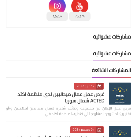
1,525k
75,274
مشاركات عشوائية
مشاركات عشوائية
المشاركات الشائعة
19 مايو 2022
فرص عمل عمال ميدانيين لدى منظمة اكتد
ACTED شمال سوريا
فرص عمل الإعلان عن مجموعة وظائف شاغرة لعمال ميدانيين (مهنيين و/أو
تقنيين) المشروع: المشاريع التي تغطيها منظمة أكتد في …
01 ديسمبر 2021