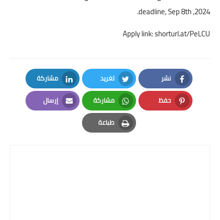
deadline, Sep 8th ,2024.
Apply link:
shorturl.at/PeLCU
نشر
تغريد
مشاركة
LinkedIn
Twitter
Facebook
حفظ
مشاركة
إرسال
Email
Whatsapp
Pinterest
طباعة
Print