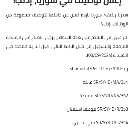
سيريا ريليف/ سوريا ياردم تعلن عن حاجتها لتوظيف مجموعة من
الوظائف بإدلب!
للراغبين في التقدم على هذه الشواغر، يرجى الاطلاع على الإعلانات
المرفقة والتسجيل من خلال الرابط التالي، قبل التاريخ المحدد في
الإعلانات (08/09/2024).
رابط التقديم:
shorturl.at/PeLCU
SR/SY/ID/MA/351 قابلة
SR/SY/ID/NS/352 ممرضة
SR/SY/ID/R/353 موظف استقبال
SR/SY/ID/LT/354 فني مخبري