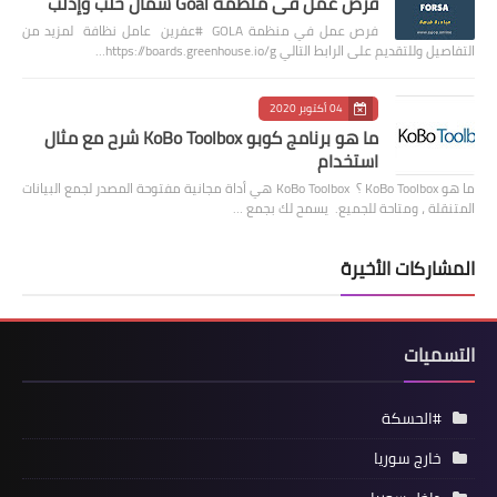
فرص عمل في منظمة Goal شمال حلب وإدلب
فرص عمل في منظمة GOLA #عفرين عامل نظافة لمزيد من
التفاصيل وللتقديم على الرابط التالي https://boards.greenhouse.io/g…
04 أكتوبر 2020
ما هو برنامج كوبو KoBo Toolbox شرح مع مثال
استخدام
ما هو KoBo Toolbox ؟ KoBo Toolbox هي أداة مجانية مفتوحة المصدر لجمع البيانات
المتنقلة ، ومتاحة للجميع. يسمح لك بجمع …
المشاركات الأخيرة
التسميات
#الحسكة
خارج سوريا