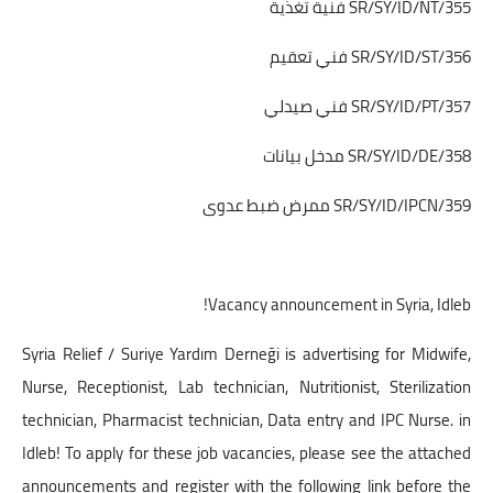
SR/SY/ID/NT/355 فنية تغذية
SR/SY/ID/ST/356 فني تعقيم
SR/SY/ID/PT/357 فني صيدلي
SR/SY/ID/DE/358 مدخل بيانات
SR/SY/ID/IPCN/359 ممرض ضبط عدوى
Vacancy announcement in Syria, Idleb!
Syria Relief / Suriye Yardım Derneği is advertising for Midwife,
Nurse, Receptionist, Lab technician, Nutritionist, Sterilization
technician, Pharmacist technician, Data entry and IPC Nurse. in
Idleb! To apply for these job vacancies, please see the attached
announcements and register with the following link before the