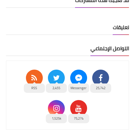
قد تُعجبك هذه المشاركات
تعليقات
التواصل الإجتماعي
RSS
2,455
Messenger
25,742
1,525k
75,274