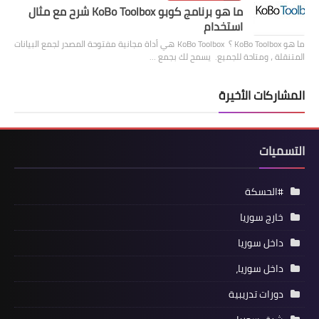
ما هو برنامج كوبو KoBo Toolbox شرح مع مثال
استخدام
ما هو KoBo Toolbox ؟ KoBo Toolbox هي أداة مجانية مفتوحة المصدر لجمع البيانات
المتنقلة ، ومتاحة للجميع. يسمح لك بجمع …
المشاركات الأخيرة
التسميات
#الحسكة
خارج سوريا
داخل سوريا
داخل سوريا،
دورات تدريبية