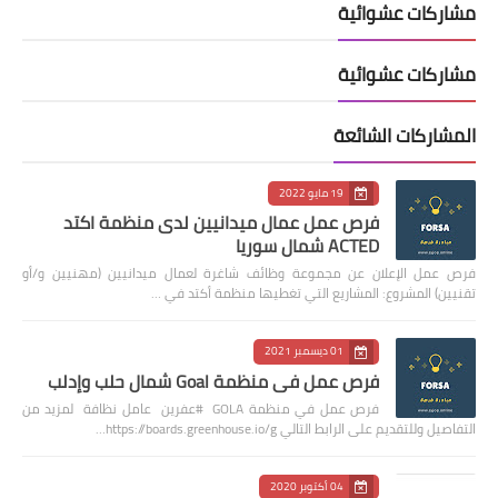
مشاركات عشوائية
مشاركات عشوائية
المشاركات الشائعة
19 مايو 2022
فرص عمل عمال ميدانيين لدى منظمة اكتد
ACTED شمال سوريا
فرص عمل الإعلان عن مجموعة وظائف شاغرة لعمال ميدانيين (مهنيين و/أو
تقنيين) المشروع: المشاريع التي تغطيها منظمة أكتد في …
01 ديسمبر 2021
فرص عمل في منظمة Goal شمال حلب وإدلب
فرص عمل في منظمة GOLA #عفرين عامل نظافة لمزيد من
التفاصيل وللتقديم على الرابط التالي https://boards.greenhouse.io/g…
04 أكتوبر 2020