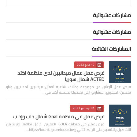
مشاركات عشوائية
مشاركات عشوائية
المشاركات الشائعة
19 مايو 2022
فرص عمل عمال ميدانيين لدى منظمة اكتد
ACTED شمال سوريا
فرص عمل الإعلان عن مجموعة وظائف شاغرة لعمال ميدانيين (مهنيين و/أو
تقنيين) المشروع: المشاريع التي تغطيها منظمة أكتد في …
01 ديسمبر 2021
فرص عمل في منظمة Goal شمال حلب وإدلب
فرص عمل في منظمة GOLA #عفرين عامل نظافة لمزيد من
التفاصيل وللتقديم على الرابط التالي https://boards.greenhouse.io/g…