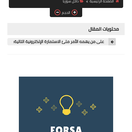
الصفحة الرئيسية
داخل سوريا
فرص عمل في العراق
الحجم
فرص عمل في اليمن
محتويات المقال
فرص عمل في السودان
على من يهمه الأمر ملئ الاستمارة الإلكترونية التالية:
دورات تدريبية