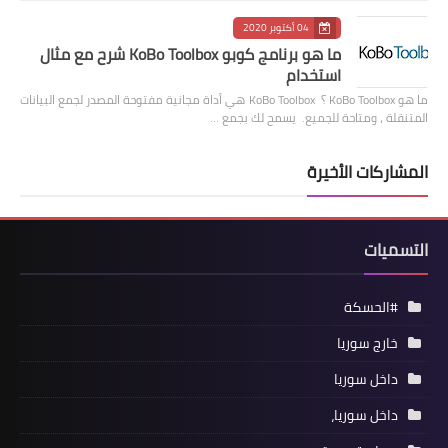
04 أكتوبر 2020
ما هو برنامج كوبو KoBo Toolbox شرح مع مثال
استخدام
ما هو KoBo Toolbox ؟ KoBo Toolbox هي أداة مجانية مفتوحة المصدر لجمع البيانات
المتنقلة ، ومتاحة للجميع. يسمح لك بجمع …
المشاركات الأخيرة
التسميات
#الحسكة
خارج سوريا
داخل سوريا
داخل سوريا،