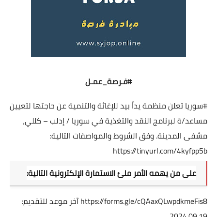
#فـرصة_عمـل
#سوريا
تعلن منظمة يداً بيد للإغاثة والتنمية عن حاجتها لتعيين
مساعد/ة لبرنامج النقد والتغذية في سوريا / إدلب – كللي،
مشفى المدينة. وفق الشروط والمواصفات التالية:
https://tinyurl.com/4kyfpp5b
على من يهمه الأمر ملئ الاستمارة الإلكترونية التالية:
https://forms.gle/cQAaxQLwpdkmeFis8
آخر موعد للتقديم:
2024.09.19