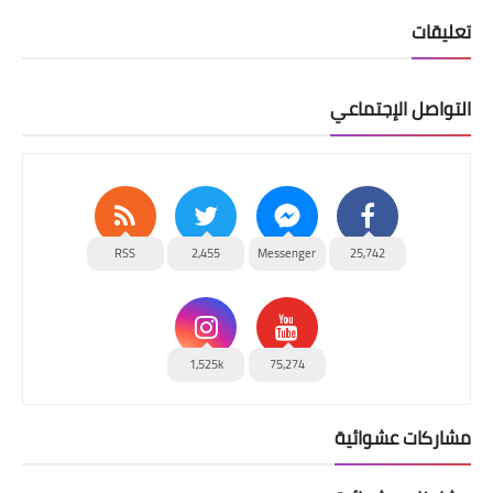
تعليقات
التواصل الإجتماعي
RSS
2,455
Messenger
25,742
1,525k
75,274
مشاركات عشوائية