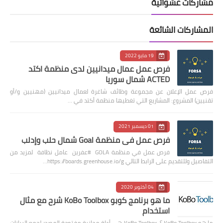
مشاركات عشوائية
المشاركات الشائعة
19 مايو 2022
فرص عمل عمال ميدانيين لدى منظمة اكتد
ACTED شمال سوريا
فرص عمل الإعلان عن مجموعة وظائف شاغرة لعمال ميدانيين (مهنيين و/أو
تقنيين) المشروع: المشاريع التي تغطيها منظمة أكتد في …
01 ديسمبر 2021
فرص عمل في منظمة Goal شمال حلب وإدلب
فرص عمل في منظمة GOLA #عفرين عامل نظافة لمزيد من
التفاصيل وللتقديم على الرابط التالي https://boards.greenhouse.io/g…
04 أكتوبر 2020
ما هو برنامج كوبو KoBo Toolbox شرح مع مثال
استخدام
ما هو KoBo Toolbox ؟ KoBo Toolbox هي أداة مجانية مفتوحة المصدر لجمع البيانات