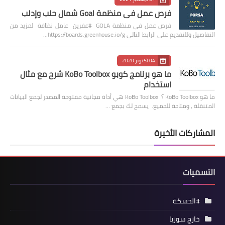
فرص عمل في منظمة Goal شمال حلب وإدلب
فرص عمل في منظمة GOLA #عفرين عامل نظافة لمزيد من
التفاصيل وللتقديم على الرابط التالي https://boards.greenhouse.io/g…
04 أكتوبر 2020
ما هو برنامج كوبو KoBo Toolbox شرح مع مثال
استخدام
ما هو KoBo Toolbox ؟ KoBo Toolbox هي أداة مجانية مفتوحة المصدر لجمع البيانات
المتنقلة ، ومتاحة للجميع. يسمح لك بجمع …
المشاركات الأخيرة
التسميات
#الحسكة
خارج سوريا