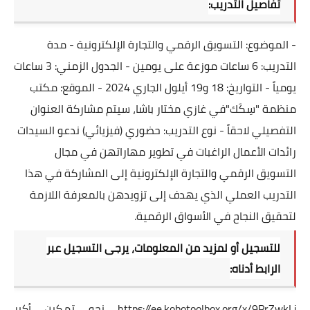
تفاصيل التدريب:
- الموضوع: التسويق الرقمي والتجارة الإلكترونية - مدة
التدريب: 6 ساعات موزعة على يومين - الجدول الزمني: 3 ساعات
يومياً - التواريخ: 18 و19 أيلول الجاري 2024 - الموقع: مكتب
منظمة "سِكَك"في غازي مختار باشا، سيتم مشاركة العنوان
التفصيلي لاحقاً - نوع التدريب: حضوري (فيزيائي) ندعو السيدات
رائدات الأعمال الراغبات في تطوير مهاراتهن في مجال
التسويق الرقمي والتجارة الإلكترونية إلى المشاركة في هذا
التدريب العملي الذي يهدف إلى تزويدهن بالمعرفة اللازمة
لتحقيق النجاح في الأسواق الرقمية.
للتسجيل أو لمزيد من المعلومات، يرجى التسجيل عبر
الرابط أدناه:
https://ee.kobotoolbox.org/x/9PrZwkLi
نحو تمكين أكبر