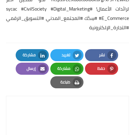
لرائدات الأعمال!
#sycac
#Digital_Marketing
#CivilSociety
#E_Commerce
#المجتمع_المدني
#التسويق_الرقمي
#س
ِكَك
#التجارة_الإلكترونية
نشر
تغريد
مشاركة
LinkedIn
Twitter
Facebook
حفظ
مشاركة
إرسال
Email
Whatsapp
Pinterest
طباعة
Print