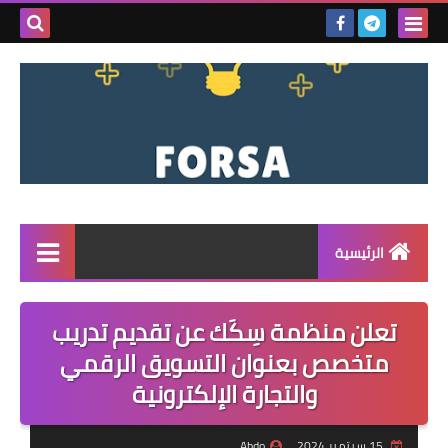
بحث هذه
المدونة
الإلكتروني
الرئيسية
القائمة
تعلن منظمة سِكَك عن تقديم تدريب
مناقصات
متخصص بعنوان التسويق الرقمي
والتجارة الإلكترونية
فرص عمل داخل سوريا
فرص عمل في تركيا
15 سبتمبر 2024
Abdo