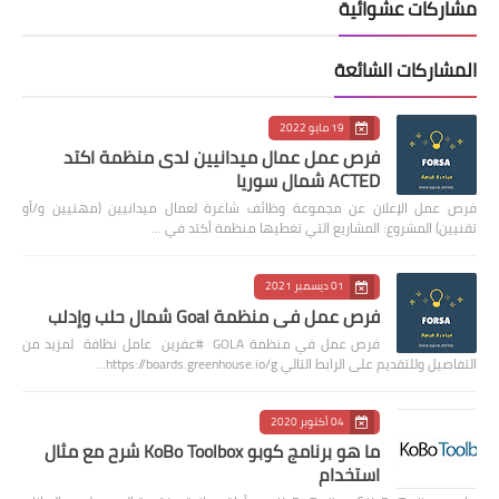
مشاركات عشوائية
المشاركات الشائعة
19 مايو 2022
فرص عمل عمال ميدانيين لدى منظمة اكتد
ACTED شمال سوريا
فرص عمل الإعلان عن مجموعة وظائف شاغرة لعمال ميدانيين (مهنيين و/أو
تقنيين) المشروع: المشاريع التي تغطيها منظمة أكتد في …
01 ديسمبر 2021
فرص عمل في منظمة Goal شمال حلب وإدلب
فرص عمل في منظمة GOLA #عفرين عامل نظافة لمزيد من
التفاصيل وللتقديم على الرابط التالي https://boards.greenhouse.io/g…
04 أكتوبر 2020
ما هو برنامج كوبو KoBo Toolbox شرح مع مثال
استخدام