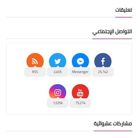
تعليقات
التواصل الإجتماعي
RSS
2,455
Messenger
25,742
1,525k
75,274
مشاركات عشوائية