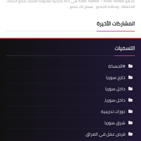
ما هو KoBo Toolbox ؟ KoBo Toolbox هي أداة مجانية مفتوحة المصدر لجمع البيانات
المتنقلة ، ومتاحة للجميع. يسمح لك بجمع …
المشاركات الأخيرة
التسميات
#الحسكة
خارج سوريا
داخل سوريا
داخل سوريا،
دورات تدريبية
شرق سوريا
فرص عمل في العراق