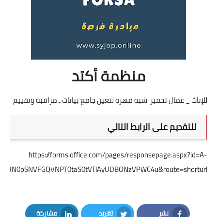
منظمة أكتد
للإناث _ عمال تحفيز شبه مهرة لتعين جامع بيانات ـ مراقبة وتقييم
للتقديم على الرابط التالي
https://forms.office.com/pages/responsepage.aspx?id=A-
FjBUN0pSNVFGQVNPT0taS0tVTlAyUDBONzVPWC4u&route=shorturl
نشر
تغريد
مشاركة