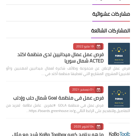
مشاركات عشوائية
المشاركات الشائعة
19 مايو 2022
فرص عمل عمال ميدانيين لدى منظمة اكتد
ACTED شمال سوريا
فرص عمل الإعلان عن مجموعة وظائف شاغرة لعمال ميدانيين (مهنيين و/أو
تقنيين) المشروع: المشاريع التي تغطيها منظمة أكتد في …
01 ديسمبر 2021
فرص عمل في منظمة Goal شمال حلب وإدلب
فرص عمل في منظمة GOLA #عفرين عامل نظافة لمزيد من
التفاصيل وللتقديم على الرابط التالي https://boards.greenhouse.io/g…
04 أكتوبر 2020
ما هو برنامج كوبو KoBo Toolbox شرح مع مثال