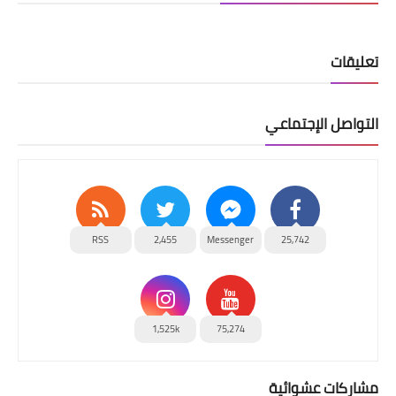
تعليقات
التواصل الإجتماعي
RSS
2,455
Messenger
25,742
1,525k
75,274
مشاركات عشوائية