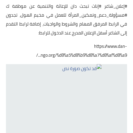
#إعلان_شاغر
#إناث
تبحث دان للإغاثة والتنمية عن موظفة ك
#مسؤولة_دعم_وتمكين_المرأة
للعمل في مخيم الهول، تجدون
في الرابط المرفق المهام والشروط والواجبات، إضافة لرابط التقدم
إلى الشاغر أسفل الإعلان المدرج عند الدخول للرابط:
https://www.dan-
ngo.org/%d8%a5%d8%b9%d8%a7%d8%af%d8%a9.../