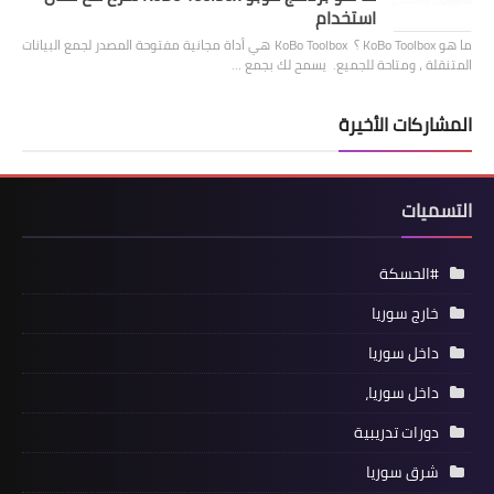
استخدام
ما هو KoBo Toolbox ؟ KoBo Toolbox هي أداة مجانية مفتوحة المصدر لجمع البيانات
المتنقلة ، ومتاحة للجميع. يسمح لك بجمع …
المشاركات الأخيرة
التسميات
#الحسكة
خارج سوريا
داخل سوريا
داخل سوريا،
دورات تدريبية
شرق سوريا