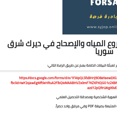
 المياه والإصحاح في ديرك شرق
سوريا
 تعبئة البيانات الخاصة بهم عن طريق الرابط التالي:
https://docs.google.com/forms/d/e/1FAIpQLSfxBHrij9O8aYaew
fbclid=IwY2xjawEgMftleHRuA2FlbQIxMAABHVZv0mF7KZXPXQGO1z2XB
azd12pQRrLWgiKlv
 الهوية الشخصية ومصدقة التحصيل العلمي
PDF وفي مرفق واحد حصراً.