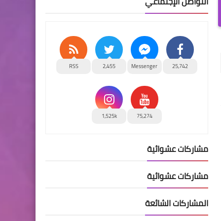
التواصل الإجتماعي
RSS
2,455
Messenger
25,742
1,525k
75,274
مشاركات عشوائية
مشاركات عشوائية
المشاركات الشائعة