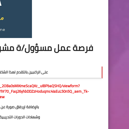
فرصة عمل مسؤول/ة مشروع
على الراغبين بالتقدم لهذا الشاغر
lJXG_2OBa0sMiKmeScaQKc_uIBPbaQSHQ/viewform?
iYhY70_Faq26yhbDDZzHoduqmc4IaEuL50n5Q_aem_Tk-
Eew
بالإضافة لإرفاق صورة عن
وشهادات الدورات التدريبية المتبعة بصيغة 