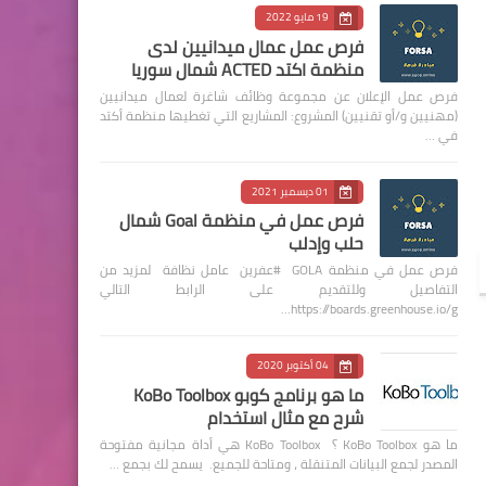
19 مايو 2022
فرص عمل عمال ميدانيين لدى
منظمة اكتد ACTED شمال سوريا
فرص عمل الإعلان عن مجموعة وظائف شاغرة لعمال ميدانيين
(مهنيين و/أو تقنيين) المشروع: المشاريع التي تغطيها منظمة أكتد
في …
01 ديسمبر 2021
فرص عمل في منظمة Goal شمال
حلب وإدلب
فرص عمل في منظمة GOLA #عفرين عامل نظافة لمزيد من
التفاصيل وللتقديم على الرابط التالي
https://boards.greenhouse.io/g…
04 أكتوبر 2020
ما هو برنامج كوبو KoBo Toolbox
شرح مع مثال استخدام
ما هو KoBo Toolbox ؟ KoBo Toolbox هي أداة مجانية مفتوحة
المصدر لجمع البيانات المتنقلة ، ومتاحة للجميع. يسمح لك بجمع …