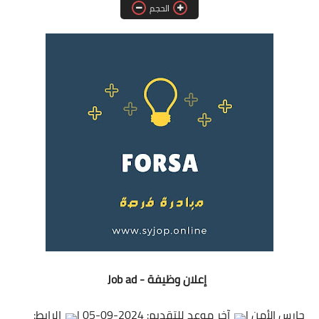
الحجم
فرص عمل في العراق
فرص عمل في اليمن
فرص عمل في السودان
دورات تدريبية
إعلان وظيفة - Job ad
حارس الأمن |
آخر موعد للتقديم: 2024-09-05 |
الرابط: