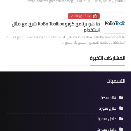
التفاصيل وللتقديم على الرابط التالي https://boards.greenhouse.io/g…
04 أكتوبر 2020
ما هو برنامج كوبو KoBo Toolbox شرح مع مثال
استخدام
ما هو KoBo Toolbox ؟ KoBo Toolbox هي أداة مجانية مفتوحة المصدر لجمع البيانات
المتنقلة ، ومتاحة للجميع. يسمح لك بجمع …
المشاركات الأخيرة
التسميات
#الحسكة
خارج سوريا
داخل سوريا
داخل سوريا،