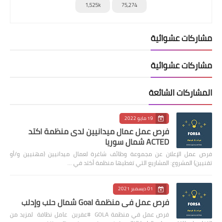
1,525k
75,274
مشاركات عشوائية
مشاركات عشوائية
المشاركات الشائعة
19 مايو 2022
فرص عمل عمال ميدانيين لدى منظمة اكتد
ACTED شمال سوريا
فرص عمل الإعلان عن مجموعة وظائف شاغرة لعمال ميدانيين (مهنيين و/أو
تقنيين) المشروع: المشاريع التي تغطيها منظمة أكتد في …
01 ديسمبر 2021
فرص عمل في منظمة Goal شمال حلب وإدلب
فرص عمل في منظمة GOLA #عفرين عامل نظافة لمزيد من