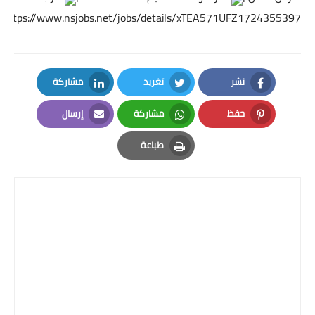
https://www.nsjobs.net/jobs/details/xTEA571UFZ1724355397
نشر
تغريد
مشاركة
LinkedIn
Twitter
Facebook
حفظ
مشاركة
إرسال
Email
Whatsapp
Pinterest
طباعة
Print