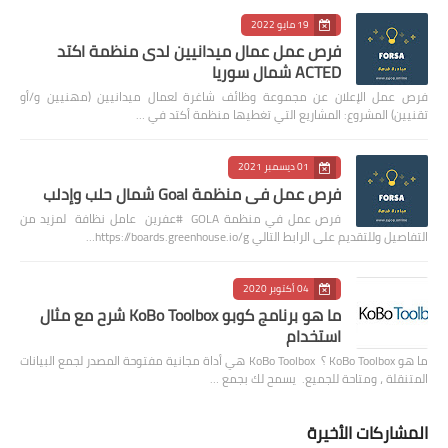
19 مايو 2022
فرص عمل عمال ميدانيين لدى منظمة اكتد
ACTED شمال سوريا
فرص عمل الإعلان عن مجموعة وظائف شاغرة لعمال ميدانيين (مهنيين و/أو
تقنيين) المشروع: المشاريع التي تغطيها منظمة أكتد في …
01 ديسمبر 2021
فرص عمل في منظمة Goal شمال حلب وإدلب
فرص عمل في منظمة GOLA #عفرين عامل نظافة لمزيد من
التفاصيل وللتقديم على الرابط التالي https://boards.greenhouse.io/g…
04 أكتوبر 2020
ما هو برنامج كوبو KoBo Toolbox شرح مع مثال
استخدام
ما هو KoBo Toolbox ؟ KoBo Toolbox هي أداة مجانية مفتوحة المصدر لجمع البيانات
المتنقلة ، ومتاحة للجميع. يسمح لك بجمع …
المشاركات الأخيرة