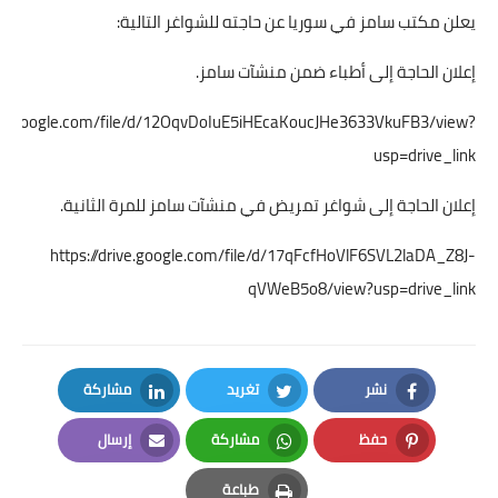
يعلن مكتب سامز في سوريا عن حاجته للشواغر التالية:
إعلان الحاجة إلى أطباء ضمن منشآت سامز.
rive.google.com/file/d/12OqvDoIuE5iHEcaKoucJHe3633VkuFB3/view?
usp=drive_link
إعلان الحاجة إلى شواغر تمريض في منشآت سامز للمرة الثانية.
https://drive.google.com/file/d/17qFcfHoVlF6SVL2laDA_Z8J-
qVWeB5o8/view?usp=drive_link
نشر
تغريد
مشاركة
LinkedIn
Twitter
Facebook
حفظ
مشاركة
إرسال
Email
Whatsapp
Pinterest
طباعة