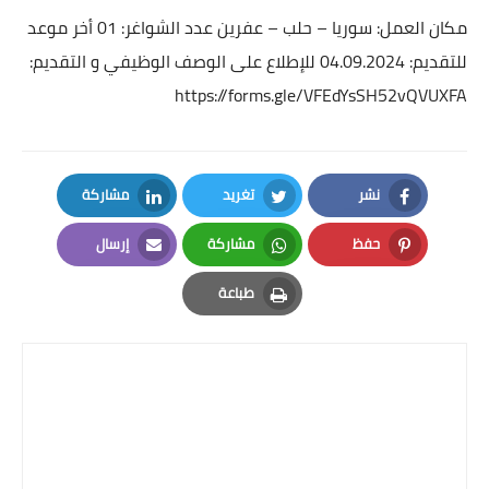
مكان العمل: سوريا – حلب – عفرين عدد الشواغر: 01 أخر موعد
للتقديم: 04.09.2024 للإطلاع على الوصف الوظيفي و التقديم:
https://forms.gle/VFEdYsSH52vQVUXFA
نشر
تغريد
مشاركة
LinkedIn
Twitter
Facebook
حفظ
مشاركة
إرسال
Email
Whatsapp
Pinterest
طباعة
Print