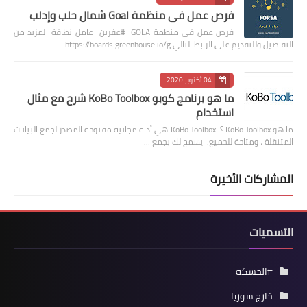
فرص عمل في منظمة Goal شمال حلب وإدلب
فرص عمل في منظمة GOLA #عفرين عامل نظافة لمزيد من
التفاصيل وللتقديم على الرابط التالي https://boards.greenhouse.io/g…
04 أكتوبر 2020
ما هو برنامج كوبو KoBo Toolbox شرح مع مثال
استخدام
ما هو KoBo Toolbox ؟ KoBo Toolbox هي أداة مجانية مفتوحة المصدر لجمع البيانات
المتنقلة ، ومتاحة للجميع. يسمح لك بجمع …
المشاركات الأخيرة
التسميات
#الحسكة
خارج سوريا