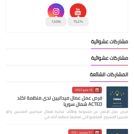
1,525k
75,274
مشاركات عشوائية
مشاركات عشوائية
المشاركات الشائعة
19 مايو 2022
فرص عمل عمال ميدانيين لدى منظمة اكتد
ACTED شمال سوريا
فرص عمل الإعلان عن مجموعة وظائف شاغرة لعمال ميدانيين (مهنيين و/أو
تقنيين) المشروع: المشاريع التي تغطيها منظمة أكتد في …
01 ديسمبر 2021