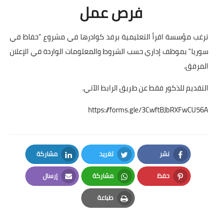
فرص عمل
ترغب مؤسسة اقرأ التعليمية برفد كوادرها في مشروع "حفاظ في
سوريا" بموظف إداري حسب الشروط والمعلومات الواردة في الإعلان
المرفق.
التقديم للذكور فقط عن طريق الرابط الآتي.
https://forms.gle/3CwftBJbRXFwCU56A
نشر
تغريد
مشاركة
LinkedIn
Twitter
Facebook
حفظ
مشاركة
إرسال
Email
Whatsapp
Pinterest
طباعة
Print