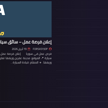
إعلان فرصة عمل – سائق سيار
FORSASYJOP
19 أبريل 2026
فرص عمل في سوريا إعلان فرصة عمل – س
سيارة 📍 الموقع: مدينة عفرين وريفها تع
وريفها. 🔹 المهام: قيادة السيارة…