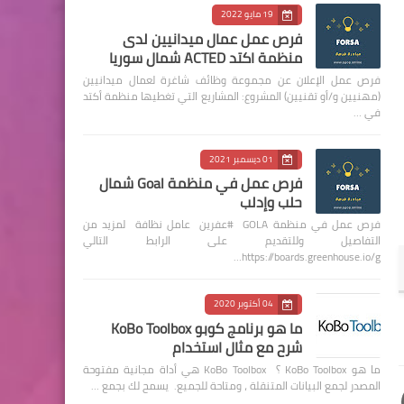
19 مايو 2022
فرص عمل عمال ميدانيين لدى
منظمة اكتد ACTED شمال سوريا
فرص عمل الإعلان عن مجموعة وظائف شاغرة لعمال ميدانيين
(مهنيين و/أو تقنيين) المشروع: المشاريع التي تغطيها منظمة أكتد
في …
01 ديسمبر 2021
فرص عمل في منظمة Goal شمال
حلب وإدلب
فرص عمل في منظمة GOLA #عفرين عامل نظافة لمزيد من
التفاصيل وللتقديم على الرابط التالي
https://boards.greenhouse.io/g…
04 أكتوبر 2020
ما هو برنامج كوبو KoBo Toolbox
شرح مع مثال استخدام
ما هو KoBo Toolbox ؟ KoBo Toolbox هي أداة مجانية مفتوحة
المصدر لجمع البيانات المتنقلة ، ومتاحة للجميع. يسمح لك بجمع …