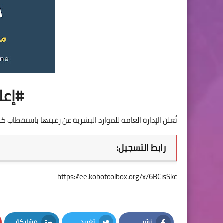
#إع
تُعلن الإدارة العامة للموارد البشرية عن رغبتها باستقطاب ك
رابط التسجيل:
https://ee.kobotoolbox.org/x/6BCisSkc
نشر
تغريد
مشاركة