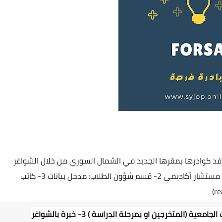
فد كوادرها بمقرها الجديد في الشمال السوري من خلال الشواغر
الوظيفية المتاحة في الأقسام الاتية: 1-قسم المبيعات: مستشار أكاديمي 2- قسم شؤون الطلاب: مدخل بيانات 3- كاتب
الشروط : 1- العمر بين 22- 35 2- حملة الشهادات الجامعية (المتخرجين او بمرحلة الدراسة ) 3- خبرة بالشواغر