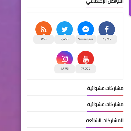
التواصل الإجتماعي
RSS
2,455
Messenger
25,742
1,525k
75,274
مشاركات عشوائية
مشاركات عشوائية
المشاركات الشائعة