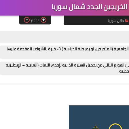
لخريجين الجدد شمال سوريا
الحجم
داخل سوريا
الشروط : 1- العمر بين 22- 35 2- حملة الشهادات الجامعية (المتخرجين او بمرحلة الدراسة ) 3- خبرة بالشواغر المقدمة عليها
لفورم التالي مح تحميل السيرة الذاتية بإحدى اللغات (العربية – الإنكليزية