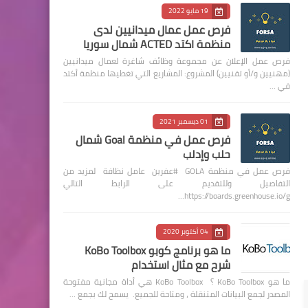
19 مايو 2022
فرص عمل عمال ميدانيين لدى
منظمة اكتد ACTED شمال سوريا
فرص عمل الإعلان عن مجموعة وظائف شاغرة لعمال ميدانيين
(مهنيين و/أو تقنيين) المشروع: المشاريع التي تغطيها منظمة أكتد
في …
01 ديسمبر 2021
فرص عمل في منظمة Goal شمال
حلب وإدلب
فرص عمل في منظمة GOLA #عفرين عامل نظافة لمزيد من
التفاصيل وللتقديم على الرابط التالي
https://boards.greenhouse.io/g…
04 أكتوبر 2020
ما هو برنامج كوبو KoBo Toolbox
شرح مع مثال استخدام
ما هو KoBo Toolbox ؟ KoBo Toolbox هي أداة مجانية مفتوحة
المصدر لجمع البيانات المتنقلة ، ومتاحة للجميع. يسمح لك بجمع …