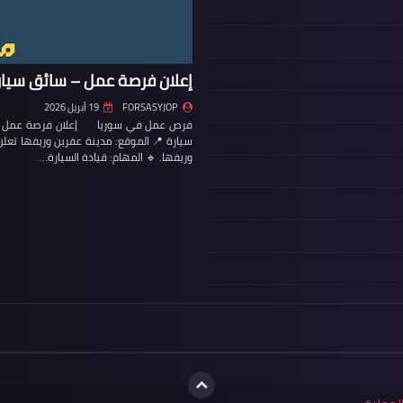
إعلان فرصة عمل – سائق سيار
FORSASYJOP
19 أبريل 2026
فرص عمل في سوريا إعلان فرصة عمل – س
سيارة 📍 الموقع: مدينة عفرين وريفها تع
وريفها. 🔹 المهام: قيادة السيارة…