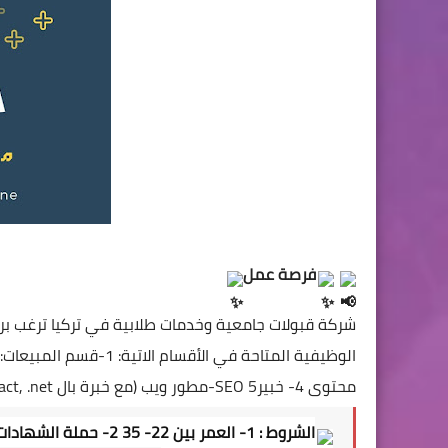
فرصة عمل
شركة قبولات جامعية وخدمات طلابية في تركيا ترغب بر
محتوى 4- خبيرSEO 5-مطور ويب (مع خبرة بال react, .net)