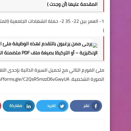
المقدمة عليها (أن وجدت )
)
يرجى ممن يرغبون بالتقدم لهذه الوظيفة ملئ الفو
الإنكليزية – أو التركية) بصيغة ملف PDF متضمنة الصورة الشخصية.
الصورة الشخصية.
s://forms.gle/C2QsR5mzzD6vGwyUA
نشر
تغريد
مشاركة
LinkedIn
Twitter
Facebook