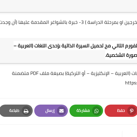
1- العمر بين 22- 35 2- حملة الشهادات الجامعية (المتخرجين او بمرحلة الدراسة ) 3- خبرة بالشواغر المقدمة عليها (أن وجد
رم التالي مح تحميل السيرة الذاتية بإحدى اللغات (العربية –
ملئ الفورم التالي مح تحميل السيرة الذاتية بإحدى اللغات (العربية – الإنكليزية – أو التركية) بصيغة ملف PDF متضمنة
http
حفظ
مشاركة
إرسال
طباعة
Print
Email
Whatsapp
Pinterest