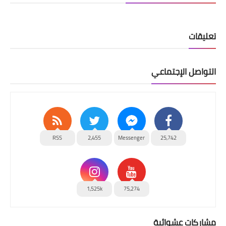
تعليقات
التواصل الإجتماعي
RSS
2,455
Messenger
25,742
1,525k
75,274
مشاركات عشوائية