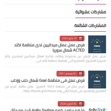
مشاركات عشوائية
المشاركات الشائعة
19 مايو 2022
فرص عمل عمال ميدانيين لدى منظمة اكتد
ACTED شمال سوريا
فرص عمل الإعلان عن مجموعة وظائف شاغرة لعمال ميدانيين (مهنيين و/أو
تقنيين) المشروع: المشاريع التي تغطيها منظمة أكتد في …
01 ديسمبر 2021
فرص عمل في منظمة Goal شمال حلب وإدلب
فرص عمل في منظمة GOLA #عفرين عامل نظافة لمزيد من
التفاصيل وللتقديم على الرابط التالي https://boards.greenhouse.io/g…
04 أكتوبر 2020
ما هو برنامج كوبو KoBo Toolbox شرح مع مثال