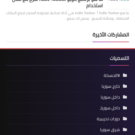
استخدام
ما هو KoBo Toolbox ؟ KoBo Toolbox هي أداة مجانية مفتوحة المصدر لجمع البيانات
المتنقلة ، ومتاحة للجميع. يسمح لك بجمع …
المشاركات الأخيرة
التسميات
#الحسكة
خارج سوريا
داخل سوريا
داخل سوريا،
دورات تدريبية
شرق سوريا