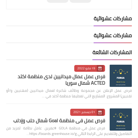
مشاركات عشوائية
مشاركات عشوائية
المشاركات الشائعة
19 مايو 2022
فرص عمل عمال ميدانيين لدى منظمة اكتد
ACTED شمال سوريا
فرص عمل الإعلان عن مجموعة وظائف شاغرة لعمال ميدانيين (مهنيين و/أو
تقنيين) المشروع: المشاريع التي تغطيها منظمة أكتد في …
01 ديسمبر 2021
فرص عمل في منظمة Goal شمال حلب وإدلب
فرص عمل في منظمة GOLA #عفرين عامل نظافة لمزيد من
التفاصيل وللتقديم على الرابط التالي https://boards.greenhouse.io/g…