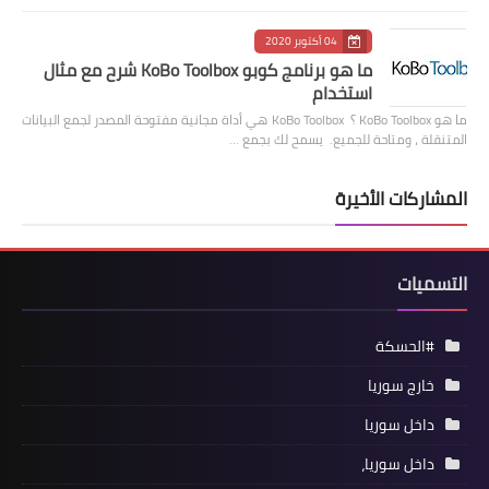
04 أكتوبر 2020
ما هو برنامج كوبو KoBo Toolbox شرح مع مثال
استخدام
ما هو KoBo Toolbox ؟ KoBo Toolbox هي أداة مجانية مفتوحة المصدر لجمع البيانات
المتنقلة ، ومتاحة للجميع. يسمح لك بجمع …
المشاركات الأخيرة
التسميات
#الحسكة
خارج سوريا
داخل سوريا
داخل سوريا،