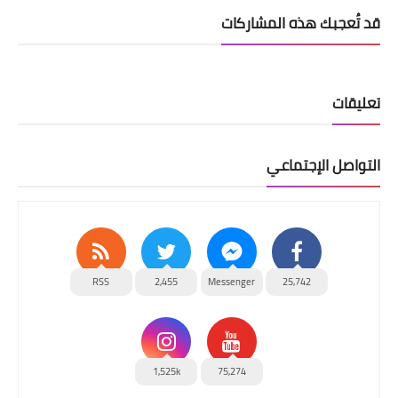
قد تُعجبك هذه المشاركات
تعليقات
التواصل الإجتماعي
RSS
2,455
Messenger
25,742
1,525k
75,274