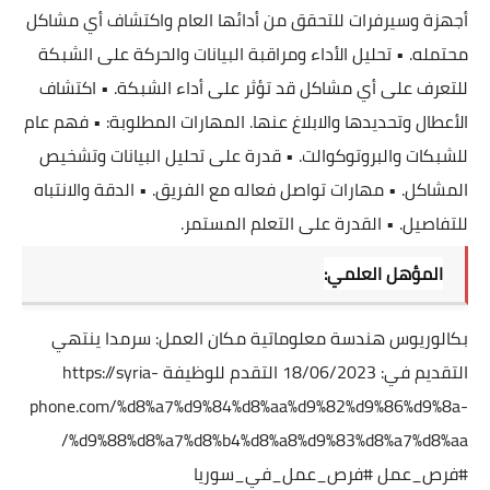
أجهزة وسيرفرات للتحقق من أدائها العام واكتشاف أي مشاكل
محتمله.
• تحليل الأداء ومراقبة البيانات والحركة على الشبكة
للتعرف على أي مشاكل قد تؤثر على أداء
الشبكة.
• اكتشاف
الأعطال وتحديدها والابلاغ عنها.
المهارات المطلوبة:
• فهم عام
للشبكات والبروتوكوالت.
• قدرة على تحليل البيانات وتشخيص
المشاكل.
• مهارات تواصل فعاله مع الفريق.
• الدقة والانتباه
للتفاصيل.
• القدرة على التعلم المستمر.
المؤهل العلمي:
بكالوريوس هندسة معلوماتية
مكان العمل: سرمدا
ينتهي
التقديم في: 18/06/2023
التقدم للوظيفة
https://syria-
phone.com/%d8%a7%d9%84%d8%aa%d9%82%d9%86%d9%8a-
%d9%88%d8%a7%d8%b4%d8%a8%d9%83%d8%a7%d8%aa/
#فرص_عمل
#فرص_عمل_في_سوريا