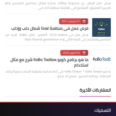
فرص عمل الإعلان عن مجموعة وظائف شاغرة لعمال ميدانيين (مهنيين و/أو
تقنيين) المشروع: المشاريع التي تغطيها منظمة أكتد في …
01 ديسمبر 2021
فرص عمل في منظمة Goal شمال حلب وإدلب
فرص عمل في منظمة GOLA #عفرين عامل نظافة لمزيد من
التفاصيل وللتقديم على الرابط التالي https://boards.greenhouse.io/g…
04 أكتوبر 2020
ما هو برنامج كوبو KoBo Toolbox شرح مع مثال
استخدام
ما هو KoBo Toolbox ؟ KoBo Toolbox هي أداة مجانية مفتوحة المصدر لجمع البيانات
المتنقلة ، ومتاحة للجميع. يسمح لك بجمع …
المشاركات الأخيرة
التسميات