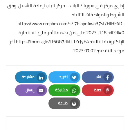
إداري مركز في سوريا / الباب – مركز الباب لإعادة التأهيل.
وفق
الشروط والمواصفات التالية:
https://www.dropbox.com/s/i7fsbpnfiwa37st/HIHFAD-
2023-118.pdf?dl=0
على من يهمه الأمر ملئ الاستمارة
الإلكترونية التالية:
https://forms.gle/tf6GG7dkfL1ZrJyEA
آخر
موعد للتقديم: 2023.07.02
نشر
تغريد
مشاركة
LinkedIn
Twitter
Facebook
حفظ
مشاركة
إرسال
Email
Whatsapp
Pinterest
طباعة
Print