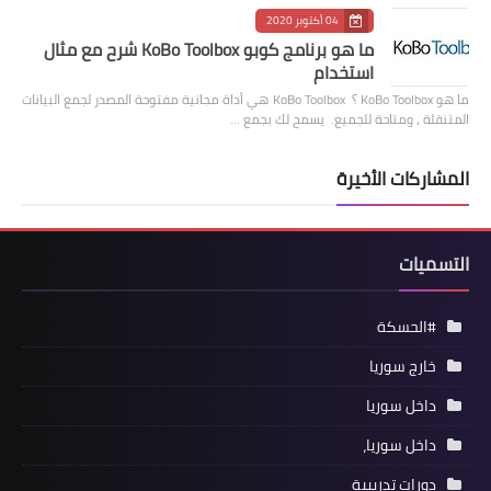
04 أكتوبر 2020
ما هو برنامج كوبو KoBo Toolbox شرح مع مثال
استخدام
ما هو KoBo Toolbox ؟ KoBo Toolbox هي أداة مجانية مفتوحة المصدر لجمع البيانات
المتنقلة ، ومتاحة للجميع. يسمح لك بجمع …
المشاركات الأخيرة
التسميات
#الحسكة
خارج سوريا
داخل سوريا
داخل سوريا،
دورات تدريبية