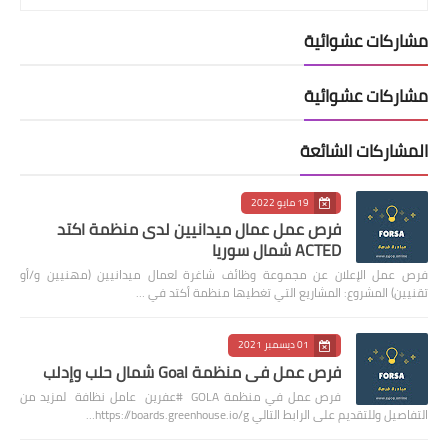
مشاركات عشوائية
مشاركات عشوائية
المشاركات الشائعة
19 مايو 2022
فرص عمل عمال ميدانيين لدى منظمة اكتد
ACTED شمال سوريا
فرص عمل الإعلان عن مجموعة وظائف شاغرة لعمال ميدانيين (مهنيين و/أو
تقنيين) المشروع: المشاريع التي تغطيها منظمة أكتد في …
01 ديسمبر 2021
فرص عمل في منظمة Goal شمال حلب وإدلب
فرص عمل في منظمة GOLA #عفرين عامل نظافة لمزيد من
التفاصيل وللتقديم على الرابط التالي https://boards.greenhouse.io/g…