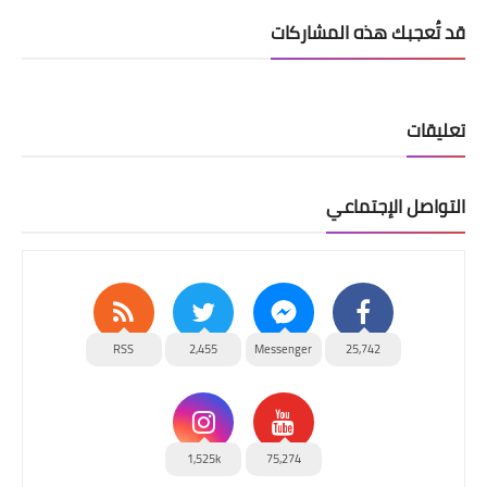
قد تُعجبك هذه المشاركات
تعليقات
التواصل الإجتماعي
RSS
2,455
Messenger
25,742
1,525k
75,274