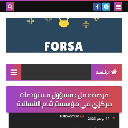
بحث هذه
المدونة
الإلكتروني
الرئيسية
القائمة
فرصة عمل : مسؤول مستودعات
مناقصات
مركزي في مؤسسة شام الانسانية
فرص عمل داخل سوريا
FORSASYJOP
17 يونيو 2023
فرص عمل في تركيا