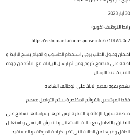
30 أيار 2023
رابط التوظيف (كوبو)
https://ee.humanitarianresponse.info/x/1DLWU0n2
لضمان وصول الطلب يرجى استخدام الحاسوب و القيام بنسخ الرابط و
لصقه على متصفح كروم ومن ثم ارسال البيانات مع التأكد من جودة
الانترنت عند الارسال
نشجع بقوة تقديم الاناث على الوظائف الشاغرة
فقط المرشحين بالقوائم المختصرة سيتم التواصل معهم
منظمة سوريا للإغاثة و التنمية ليس لديها بسياساتها تسامح على
الاطلاق بالتعامل مع حالات الاستغلال و التحرش الجنسي و استغلال
الطفل و غيرها من الحالات التي تضر بكرامة الموظف و المستفيد