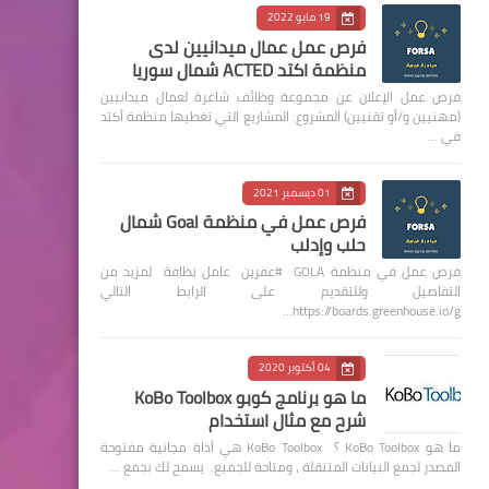
19 مايو 2022
فرص عمل عمال ميدانيين لدى
منظمة اكتد ACTED شمال سوريا
فرص عمل الإعلان عن مجموعة وظائف شاغرة لعمال ميدانيين
(مهنيين و/أو تقنيين) المشروع: المشاريع التي تغطيها منظمة أكتد
في …
01 ديسمبر 2021
فرص عمل في منظمة Goal شمال
حلب وإدلب
فرص عمل في منظمة GOLA #عفرين عامل نظافة لمزيد من
التفاصيل وللتقديم على الرابط التالي
https://boards.greenhouse.io/g…
04 أكتوبر 2020
ما هو برنامج كوبو KoBo Toolbox
شرح مع مثال استخدام
ما هو KoBo Toolbox ؟ KoBo Toolbox هي أداة مجانية مفتوحة
المصدر لجمع البيانات المتنقلة ، ومتاحة للجميع. يسمح لك بجمع …