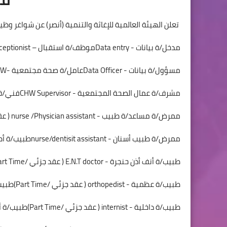
تعلن الهيئة العالمية للإغاثة والتنمية (أنصر) عن شواغر و
مدخل/ة بيانات - Data entryموظف/ة استقبال – Receptionist
مسؤول/ة بيانات - Data Officerعامل/ة صحة مجتمعية -CHW
مشرف/ة عمال الصحة المجتمعية - CHW Supervisorفني/ة مختبر - lab Technician
ممرض/ة مساعد/ة طبيب - nurse /Physician assistant ( عقد جزئي /Part Time)ممرض/ة - Nurse ( عقد جزئي /Part Time)
ممرض/ة طبيب أسنان - nurse/dentisit assistantطبيب/ة أطفال - Pediatrician ( عقد جزئي /Part Time)
طبيب/ة أنف أذن حنجرة - E.N.T doctor ( عقد جزئي /Part Time)طبيب/ة قلبية - cardiologist ( عقد جزئي /Part Time)
طبيب/ة عظمية - orthopedist ( عقد جزئي /Part Time)طبيب/ة نسائية - Gynecologist ( عقد جزئي /Part Time)
طبيب/ة داخلية - internist ( عقد جزئي /Part Time)طبيب/ة أشعة - Radiologist ( عقد جزئي /Part Time)