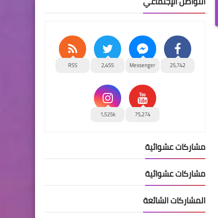
التواصل الإجتماعي
RSS
2,455
Messenger
25,742
1,525k
75,274
مشاركات عشوائية
مشاركات عشوائية
المشاركات الشائعة