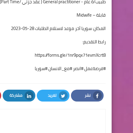
طبيب/ة عام - General practitioner ( عقد جزئي /Part Time)طبيب/ة أسنان - Dentist ( عقد جزئي /Part Time)
قابلة – Midwife
المكان: سوريا آخر موعد لاستلام الطلبات 28-05-2023
رابط التقديم:
https://forms.gle/1nr9pqx71evmXcrt8
#فرصةعمل #انصر #مع_الانسان #سوريا
نشر
تغريد
مشاركة
LinkedIn
Twitter
Facebook